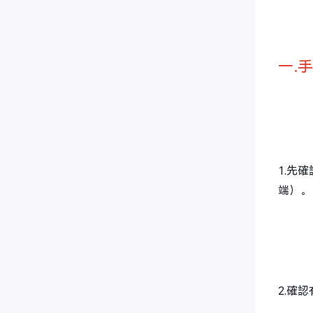
一.
1.先
端）。
2.確