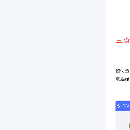
三.
如何查
電腦端