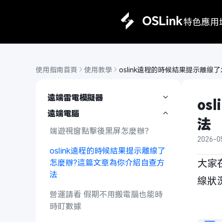
特色
應用
使用指南首頁
使用教學
oslink遠程的時候結果提示離
遠端雷電模擬器
os
遠端電腦
法
端遊視窗點擊後黑屏怎麼辦？
2026-0
oslink遠程的時候結果提示離線了
大家
怎麼辦?這篇文章為你介紹自查方
法
線狀
營運請看 假期不用搬電腦也能時
時盯數據