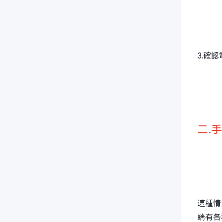
3.確
二.
這種情
端有各