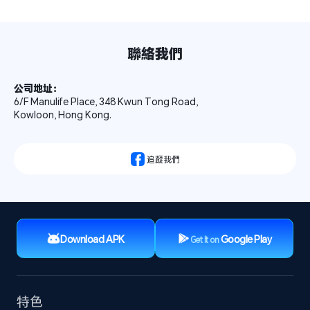
聯絡我們
公司地址：
6/F Manulife Place, 348 Kwun Tong Road,

Kowloon, Hong Kong.
 追蹤我們
Download APK
Google Play
Get It on
特色