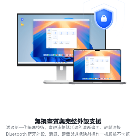
無損畫質與完整外設支援
透過新一代編碼技術，實現流暢低延遲的清晰畫面。輕鬆連接 
Bluetooth 藍牙外設，滑鼠、鍵盤與遊戲映射操作一樣順暢不卡頓