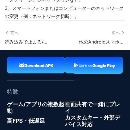
ースクリーン、シャットダウンなど。
3、スマートフォンまたはコンピューターのネットワーク
の変更（例：ネットワーク切断）。
 前へ
次へ 
読み込みで止まる/読み込み失敗の場合の対処方法
他のAndroidスマホでリモートする方法
Download APK
Google Play
Get It on
特徴
ゲーム/アプリの複数起
画面共有で一緒にプレ
動
イ
カスタムキー・外部デ
高FPS・低遅延
バイス対応