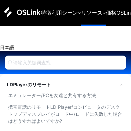
特徴
利用シーン
リソース
価格
OSLi
日本語 
LDPlayerのリモート
エミュレーター/PCを友達と共有する方法
携帯電話のリモートLD Player/コンピュータのデスク
トップディスプレイがロード中/ロードに失敗した場合
はどうすればよいですか?