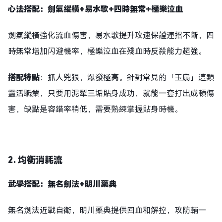
心法搭配：劍氣縱橫+易水歌+四時無常+極樂泣血
劍氣縱橫強化流血傷害，易水歌提升攻速保證連招不斷，四
時無常增加闪避機率，極樂泣血在殘血時反殺能力超強。
搭配特點
：抓人兇狠，爆發極高。針對常見的「玉扇」這類
靈活職業，只要用泥犁三垢貼身成功，就能一套打出成頓傷
害，缺點是容錯率稍低，需要熟練掌握貼身時機。
2. 均衡消耗流
武學搭配：無名劍法+明川藥典
無名劍法近戰自衛，明川藥典提供回血和解控，攻防輔一