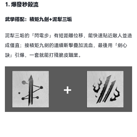
1. 爆發秒殺流
武學搭配：積矩九劍+泥犁三垢
泥犁三垢的「閃電步」有短距離位移，能快速貼近敵人並造
成僵直；接積矩九劍的連續斬擊疊加流血，最後用「劍心
訣」引爆，一套就能打殘脆皮職業。