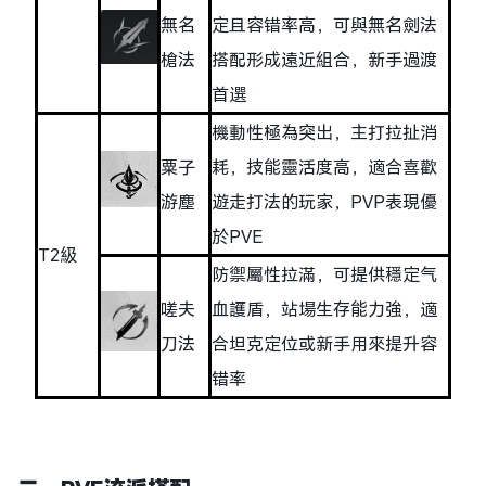
無名
定且容错率高，可與無名劍法
槍法
搭配形成遠近組合，新手過渡
首選
機動性極為突出，主打拉扯消
粟子
耗，技能靈活度高，適合喜歡
游塵
遊走打法的玩家，PVP表現優
於PVE
T2級
防禦屬性拉滿，可提供穩定气
嗟夫
血護盾，站場生存能力強，適
刀法
合坦克定位或新手用來提升容
错率