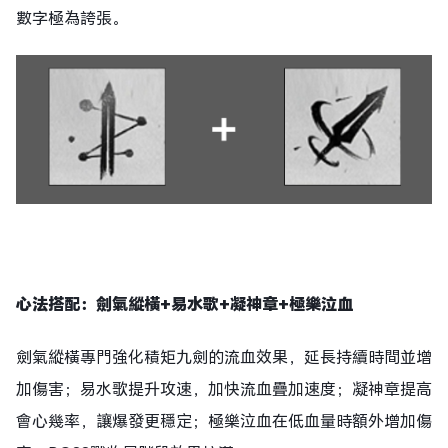
數字極為誇張。
心法搭配：劍氣縱橫+易水歌+凝神章+極樂泣血
劍氣縱橫專門強化積矩九劍的流血效果，延長持續時間並增
加傷害；易水歌提升攻速，加快流血疊加速度；凝神章提高
會心幾率，讓爆發更穩定；極樂泣血在低血量時額外增加傷