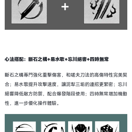
心法搭配：斷石之構+易水歌+忘川絕響+四時無常
斷石之構專門強化重擊傷害，和嗟夫刀法的高傷特性完美契
合；易水歌提升攻擊速度，讓泥犁三垢的連招更緊密；忘川
絕響降低敵方防禦，配合爆發階段使用；四時無常增加機動
性，進一步優化操作體驗。