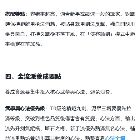
搭配特點
：容错率超高，適合新手或網速一般的玩家。對戰
時保持距離用槍法消耗，被貼身就用劍法反擊，殘血開明川
藥典回血，打持久戰從不落下風，在「俠客論劍」模式中勝
率穩定在前30%。
四、全流派養成要點
養成資源要集中投入核心武學與心法，避免浪費。
武學與心法優先級
：T0級的積矩九劍、泥犁三垢要優先拉
滿等級，突破到橙色品質後傷害會有質變；心法方面，輸出
流先升劍氣縱橫、斷石之構，新手流優先點滿無名心法，輔
助流重點培養明川藥典對應的心法。點擊查看
心法全解