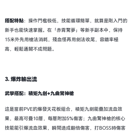
搭配特點
：操作門檻极低，技能循環簡單，就算是剛入門的
新手也能快速掌握。在「赤霄驚夢」等新手副本中，保持
15米外先用槍法消耗，殘血怪再用劍法收尾，容錯率極
高，輕鬆通關不成問題。
3. 爆炸輸出流
武學搭配：積矩九劍+九曲驚神槍
這是當前PVE的爆發天花板組合，積矩九劍能疊加流血效
果，最高可疊10層，每層附加5%傷害；九曲驚神槍的核心
技能能引爆流血效果，瞬間造成翻倍傷害，打BOSS時傷害