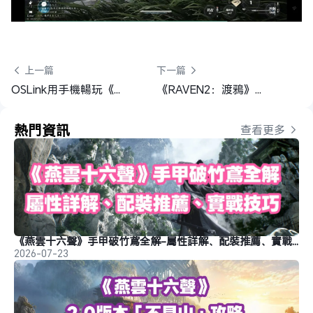
 上一篇
下一篇 
OSLink用手機暢玩《明日方舟：終末地》PC版，解鎖自由遊戲新方式！
《RAVEN2：渡鴉》多開掛機攻略！自動攢資源高效升級
熱門資訊
查看更多 
《燕雲十六聲》手甲破竹鳶全解-屬性詳解、配裝推薦、實戰技巧
2026-07-23