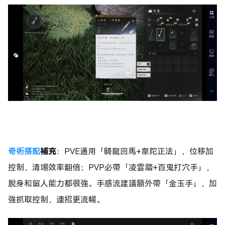
奇術搭配
補充
：PVE通用「騎龍回馬+韋陀正法」，位移加
控制，清場效率翻倍；PVP必帶「凌雲踏+百鬼打穴手」，
脫身和留人能力都很強。手感流建議額外帶「金玉手」，加
強抓取控制，連招更流暢。