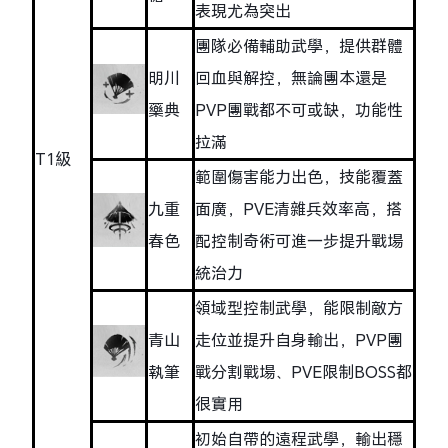
表現尤為突出
團隊必備輔助武學，提供群體
明川
回血與解控，無論團本還是
藥典
PVP團戰都不可或缺，功能性
拉滿
T1級
範圍傷害能力出色，技能覆蓋
九重
面廣，PVE清雜兵效率高，搭
春色
配控制奇術可進一步提升戰場
統治力
領域型控制武學，能限制敵方
青山
走位並提升自身輸出，PVP團
執筆
戰分割戰場、PVE限制BOSS都
很實用
初始自帶的遠程武學，輸出穩