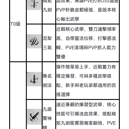
積矩
血效果，無論PVE打BOSS還是
九劍
PVP秒脆皮都極強，是版本核
心輸出武學
T0級
近戰核心武學，雙刀連擊頻率
泥犁
高，自帶靈活位移，打擊感流
三垢
暢，PVE清場與PVP抓人能力
雙優
操作簡單易上手，近戰蓄力有
無名
穩定爆發，可與多種武學搭
劍法
配，新手與老玩家都適用的百
搭選擇
遠近兼顧的爆發型武學，核心
九曲
技能可引爆流血效果，搭配積
驚神
矩九劍能實現傷害翻倍，PVE
槍