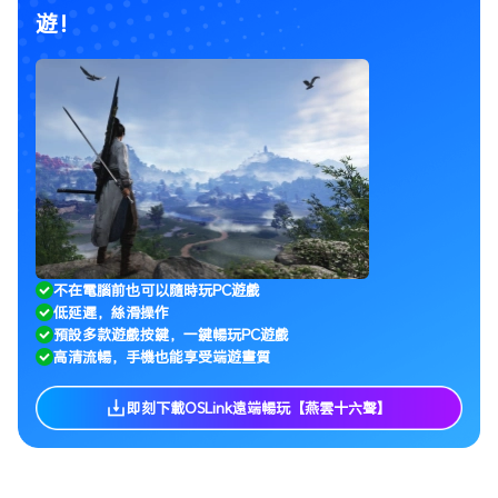
遊！
不在電腦前也可以隨時玩PC遊戲
低延遲，絲滑操作
預設多款遊戲按鍵，一鍵暢玩PC遊戲
高清流暢，手機也能享受端遊畫質
即刻下載OSLink遠端暢玩【燕雲十六聲】