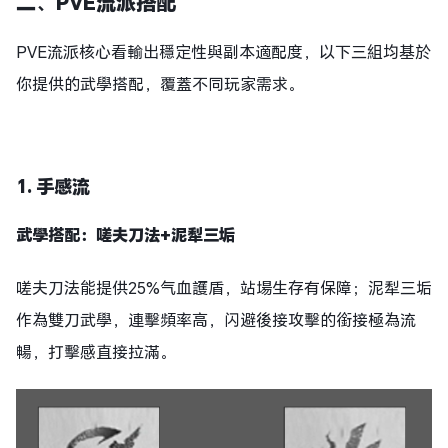
二、PVE流派搭配
PVE流派核心看輸出穩定性與副本適配度，以下三組均基於
你提供的武學搭配，覆蓋不同玩家需求。
1. 手感流
武學搭配：嗟夫刀法+泥犁三垢
嗟夫刀法能提供25%气血護盾，站場生存有保障；泥犁三垢
作為雙刀武學，連擊頻率高，闪避後接攻擊的銜接極為流
暢，打擊感直接拉滿。