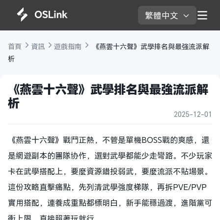
繁體中文 
首頁 
資訊 
遊戲指南 
 《燕雲十六聲》武學排名與最強流派解
析
《燕雲十六聲》武學排名與最強流派解
析
2025-12-01
《燕雲十六聲》戰鬥正熱，不管是單機BOSS戰的爽感，還
是網遊副本的團隊协作，選對武學都能少走彎路。不少玩家
卡在武學搭配上，要麼資源錯投弱武，要麼流派不貼場景。
這份攻略直擊痛點，先列清武學強度梯隊，再拆PVE/PVP
實用搭配，連養成重點都標明白，新手能穩過渡，進階黨可
衝上限，直接照著玩就行。