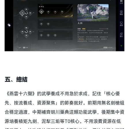
五、總結
《燕雲十六聲》的武學養成不用急於求成，記住「核心優
先、按流養成、資源聚焦」的節奏就好。前期用無名劍槍組
合穩定過渡，中期補齊明川藥典這類功能武學，後期集中資
源培養積矩九劍、泥犁三垢等T0核心。不用浪費資源在低