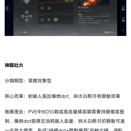
神龍吐火
分類類型：單體攻擊型
核心效果：對敵人施加爆燃dot，與太白醉月有聯動效果
推薦理由：PVE中BOSS戰或高血量精英戰需要持續傷害壓
制，爆燃dot能穩定消耗敵人血量；與太白醉月的聯動可進
一步放大傷害，形成“持續dot+聯動爆發”的輸出鏈，適配