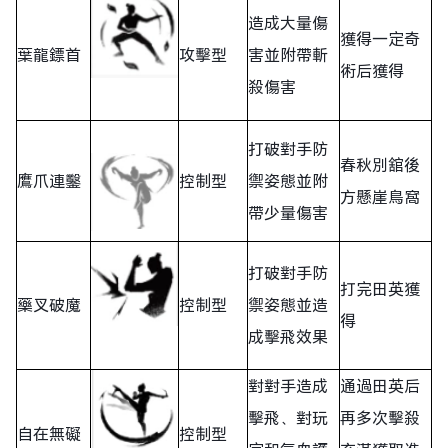
造成大量傷
獲得一定奇
葉龍鏢首
攻擊型
害並附帶斬
術后獲得
殺傷害
打破對手防
春秋別舘後
鷹爪連鑿
控制型
禦姿態並附
方懸崖鳥窩
帶少量傷害
打破對手防
打完田英獲
藥叉破魔
控制型
禦姿態並造
得
成擊飛效果
對對手造成
通過田英后
擊飛、對玩
再多次擊殺
自在無礙
控制型