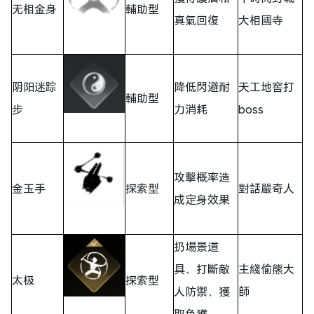
无相金身
輔助型
真氣回復
大相國寺
阴阳迷踪
降低閃避耐
天工地窖打
輔助型
步
力消耗
boss
攻擊概率造
金玉手
探索型
對話嚴奇人
成定身效果
扔場景道
具、打斷敵
主綫偷熊大
太极
探索型
人防禦、獲
師
取魚獲