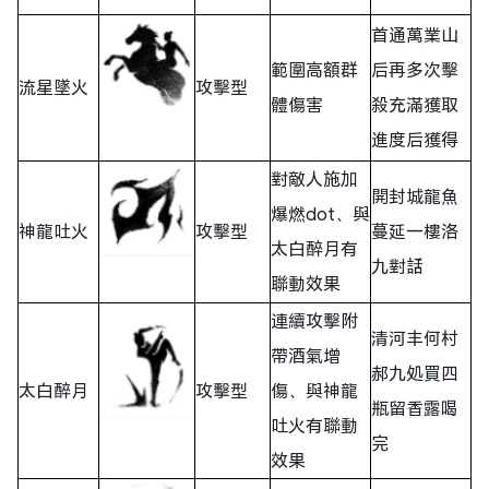
首通萬業山
範圍高額群
后再多次擊
流星墜火
攻擊型
體傷害
殺充滿獲取
進度后獲得
對敵人施加
開封城龍魚
爆燃dot、與
神龍吐火
攻擊型
蔓延一樓洛
太白醉月有
九對話
聯動效果
連續攻擊附
清河丰何村
帶酒氣增
郝九処買四
太白醉月
攻擊型
傷、與神龍
瓶留香露喝
吐火有聯動
完
效果