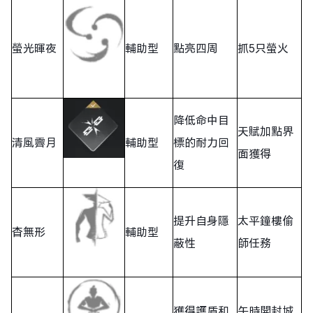
螢光暉夜
輔助型
點亮四周
抓5只螢火
降低命中目
天賦加點界
清風霽月
輔助型
標的耐力回
面獲得
復
提升自身隱
太平鐘樓偷
杳無形
輔助型
蔽性
師任務
獲得護盾和
午時開封城