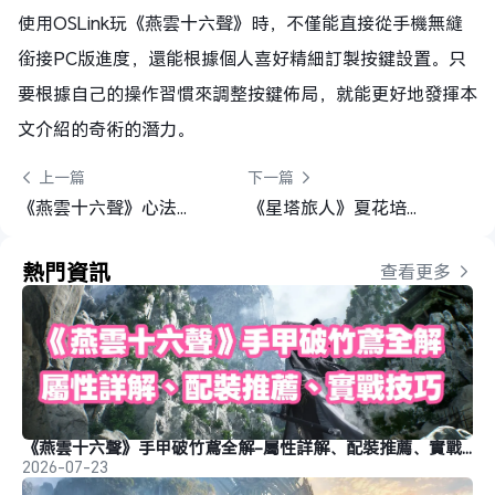
使用OSLink玩《燕雲十六聲》時，不僅能直接從手機無縫
銜接PC版進度，還能根據個人喜好精細訂製按鍵設置。只
要根據自己的操作習慣來調整按鍵佈局，就能更好地發揮本
文介紹的奇術的潛力。
 上一篇
下一篇 
《燕雲十六聲》心法全解： 獲取方式、流派必留心法及分解建議
《星塔旅人》夏花培養攻略 | 技能解析、配隊玩法、抽取建議
熱門資訊
查看更多 
《燕雲十六聲》手甲破竹鳶全解-屬性詳解、配裝推薦、實戰技巧
2026-07-23