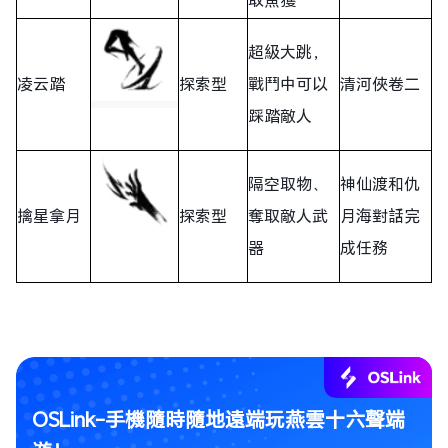
超級大跳，
凌云踏
探索型
戰鬥中可以
清河俠卷二
踩踏敵人
隔空取物、
神仙渡和仇
擒星拿月
探索型
奪取敵人武
月海對話完
器
成任務
OSLink-手機隨時隨地遠端玩燕雲十六聲端