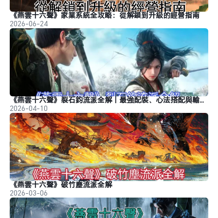
《燕雲十六聲》家業系統全攻略：從解鎖到升級的經營指南
2026-06-24
《燕雲十六聲》裂石鈞流派全解｜最強配裝、心法搭配與輸出手法
2026-04-10
《燕雲十六聲》破竹塵流派全解
2026-03-06