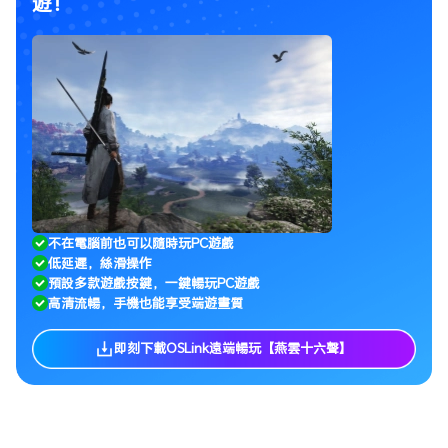
遊！
不在電腦前也可以隨時玩PC遊戲
低延遲，絲滑操作
預設多款遊戲按鍵，一鍵暢玩PC遊戲
高清流暢，手機也能享受端遊畫質
即刻下載OSLink遠端暢玩【燕雲十六聲】