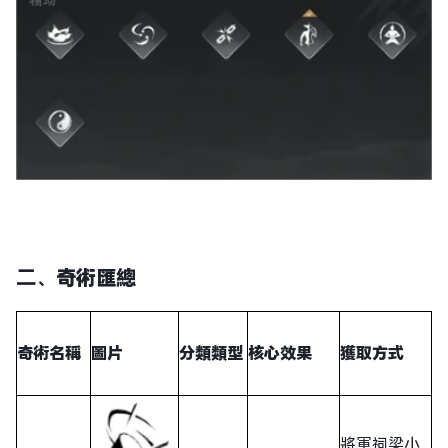
二、
奇術匯總
奇術名稱
圖片
分類類型
核心效果
獲取方式
將軍祠梁小