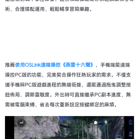
術，合理搭配運用，輕鬆暢享冒險樂趣。
推薦
使用OSLink遠端操控《燕雲十六聲》
，手機端能遠端
操控PC版的功能，完美契合操作狂熱玩家的需求。不僅支
援手機與PC版遊戲進程的無縫銜接，還能通過拖曳調整按
鈕佈局、調節靈敏度。外出時可直接繼承PC副本進度，無
需被電腦束縛，省去每次重新設定按鍵綁定的麻煩。