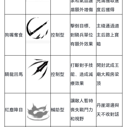
家和氣血護
充滿獲取進
盾額外增傷
度后獲得
擊倒目標，
主綫通過道
狗嘴奪食
控制型
對騎兵單位
主后路上寶
有額外效果
箱
打斷對手技
開封武成王
騎龍回馬
控制型
能、造成減
廟大殿房梁
療效果
頂
讓敵人暫時
丹崖湖邊與
紅塵障目
輔助型
喪失戰鬥力
天不收對話
和視野