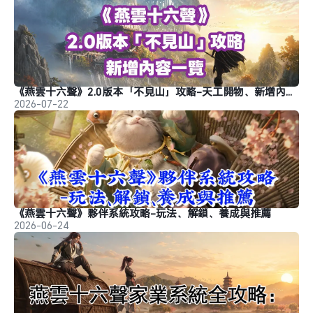
《燕雲十六聲》2.0版本「不見山」攻略-天工開物、新增內容介紹
2026-07-22
《燕雲十六聲》夥伴系統攻略-玩法、解鎖、養成與推薦
2026-06-24