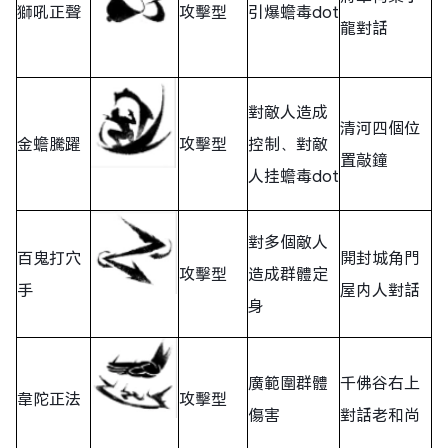
獅吼正聲
攻擊型
引爆蟾毒dot
龍對話
對敵人造成
清河四個位
金蟾騰躍
攻擊型
控制、對敵
置敲鐘
人挂蟾毒dot
對多個敵人
百鬼打穴
開封城角門
攻擊型
造成群體定
手
屋内人對話
身
廣範圍群體
千佛谷右上
韋陀正法
攻擊型
傷害
對話老和尚