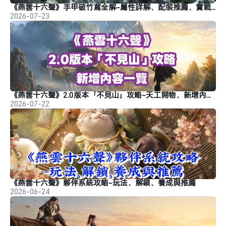
《燕雲十六聲》手甲破竹鳶全解-屬性詳解、配裝推薦、實戰技巧
2026-07-23
《燕雲十六聲》2.0版本「不見山」攻略-天工開物、新增內容介紹
2026-07-22
《燕雲十六聲》夥伴系統攻略-玩法、解鎖、養成與推薦
2026-06-24