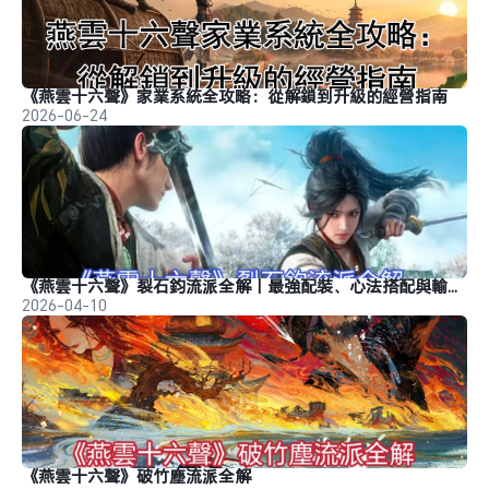
《燕雲十六聲》家業系統全攻略：從解鎖到升級的經營指南
2026-06-24
《燕雲十六聲》裂石鈞流派全解｜最強配裝、心法搭配與輸出手法
2026-04-10
《燕雲十六聲》破竹塵流派全解