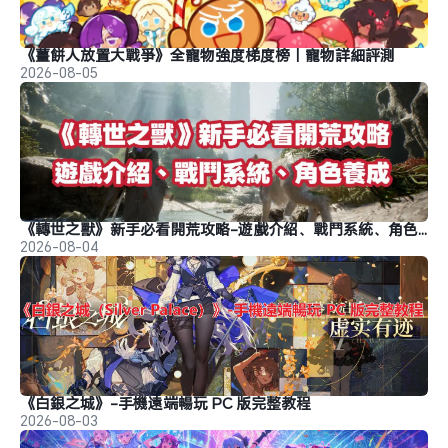
《薑餅人放置大戰爭》全寵物強度梯度榜｜寵物詳細評測
2026-08-05
《轉世之獸》新手必看開荒攻略-遊戲介紹、戰鬥系統、角色養成
2026-08-04
《白銀之城》-手機遠端暢玩 PC 版完整教程
2026-08-03