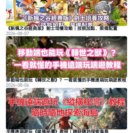
《新楓之谷經典版》劍士培養攻略｜技能加點、裝備配置
2026-08-07
移動端也能玩《轉世之獸》？一看就懂的手機遠端玩端遊教程
2026-08-06
手機遠端遊玩《縱橫秘灣》教程｜隨時隨地探索海島