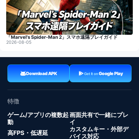
「Marvel's Spider-Man 2」スマホ遠隔プレイガイド
2026-08-05
Download APK
Google Play
Get It on
特徴
ゲーム/アプリの複数起
画面共有で一緒にプレ
動
イ
カスタムキー・外部デ
高FPS・低遅延
バイス対応