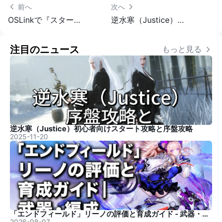
 前へ
次へ 
OSLinkで『スターセイヴァー』を攻略：リセマラ＆自動周回ガイド
逆水寒（Justice）初心者向けスタート攻略と序盤攻略
注目のニュース
もっと見る 
逆水寒（Justice）初心者向けスタート攻略と序盤攻略
2025-11-20
「エンドフィールド」リーノの評価と育成ガイド - 武器・編成
2026-08-07