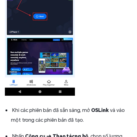
Khi các phiên bản đã sẵn sàng, mở
OSLink
và vào
một trong các phiên bản đã tạo.
Nhấn
Công c
ụ
→
Thao tácng bộ
, chọn số lượng