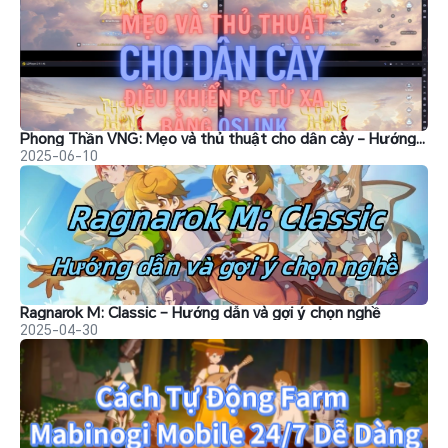
Phong Thần VNG: Mẹo và thủ thuật cho dân cày - Hướng dẫn điều khiển PC từ xa bằng OSlink
2025-06-10
Ragnarok M: Classic – Hướng dẫn và gợi ý chọn nghề
2025-04-30