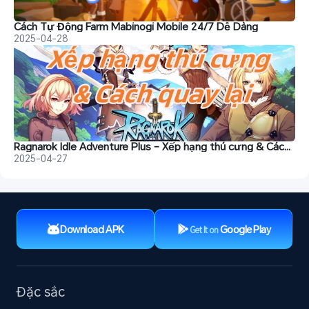
Cách Tự Động Farm Mabinogi Mobile 24/7 Dễ Dàng
2025-04-28
Ragnarok Idle Adventure Plus – Xếp hạng thú cưng & Cách quay lại
2025-04-27
Download APK
Google Play
Get It on
Đặc sắc