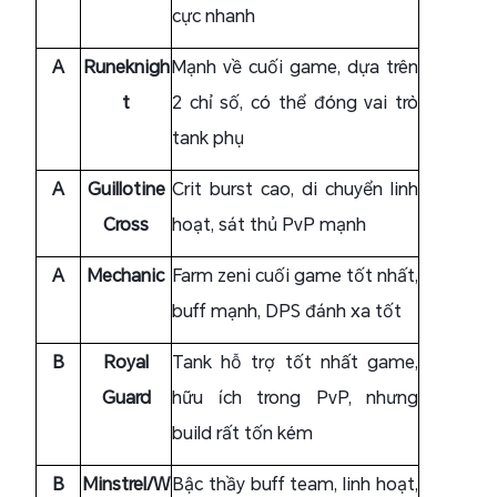
cực nhanh
A
Runeknigh
Mạnh về cuối game, dựa trên
t
2 chỉ số, có thể đóng vai trò
tank phụ
A
Guillotine
Crit burst cao, di chuyển linh
Cross
hoạt, sát thủ PvP mạnh
A
Mechanic
Farm zeni cuối game tốt nhất,
buff mạnh, DPS đánh xa tốt
B
Royal
Tank hỗ trợ tốt nhất game,
Guard
hữu ích trong PvP, nhưng
build rất tốn kém
B
Minstrel/W
Bậc thầy buff team, linh hoạt,