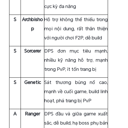
cực kỳ đa năng
S
Archbisho
Hỗ trợ không thể thiếu trong
p
mọi nội dung, rất thân thiện
với người chơi F2P, dễ build
S
Sorcerer
DPS đơn mục tiêu mạnh,
nhiều kỹ năng hỗ trợ, mạnh
trong PvP, ít tốn trang bị
S
Genetic
Sát thương bùng nổ cao,
mạnh về cuối game, build linh
hoạt, phá trang bị PvP
A
Ranger
DPS đầu và giữa game xuất
sắc, dễ build, hạ boss phụ bản