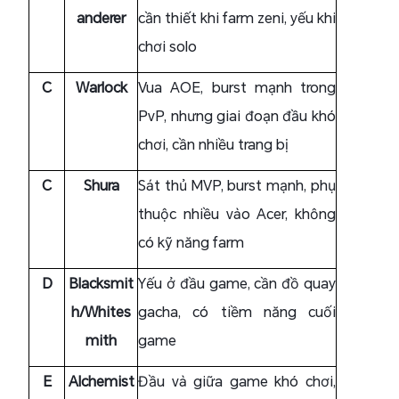
anderer
cần thiết khi farm zeni, yếu khi
chơi solo
C
Warlock
Vua AOE, burst mạnh trong
PvP, nhưng giai đoạn đầu khó
chơi, cần nhiều trang bị
C
Shura
Sát thủ MVP, burst mạnh, phụ
thuộc nhiều vào Acer, không
có kỹ năng farm
D
Blacksmit
Yếu ở đầu game, cần đồ quay
h/Whites
gacha, có tiềm năng cuối
mith
game
E
Alchemist
Đầu và giữa game khó chơi,