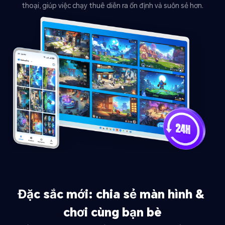
thoại, giúp việc chạy thuê diễn ra ổn định và suôn sẻ hơn.
Đặc sắc mới: chia sẻ màn hình & 
chơi cùng bạn bè