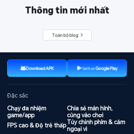
Thông tin mới nhất
Toàn bộ blog 
Download APK
Google Play
Get It on
Đặc sắc
Chạy đa nhiệm 
Chia sẻ màn hình, 
game/app
cùng vào chơi
Tùy chỉnh phím & cắm 
FPS cao & Độ trễ thấp
ngoại vi