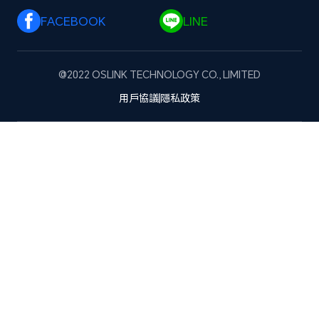
FACEBOOK 
LINE 
@2022 OSLINK TECHNOLOGY CO., LIMITED
用戶協議
隱私政策