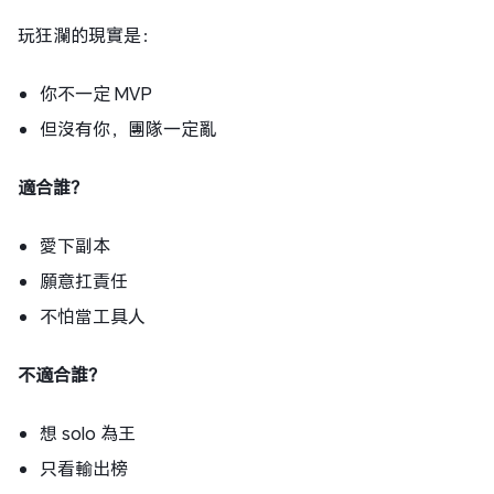
玩狂瀾的現實是：
你不一定 MVP
但沒有你，團隊一定亂
適合誰？
愛下副本
願意扛責任
不怕當工具人
不適合誰？
想 solo 為王
只看輸出榜