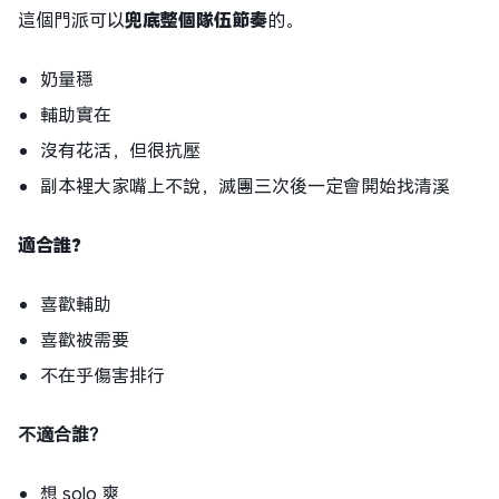
這個門派可以
兜底整個隊伍節奏
的。
奶量穩
輔助實在
沒有花活，但很抗壓
副本裡大家嘴上不說，滅團三次後一定會開始找清溪
適合誰？
喜歡輔助
喜歡被需要
不在乎傷害排行
不適合誰？
想 solo 爽