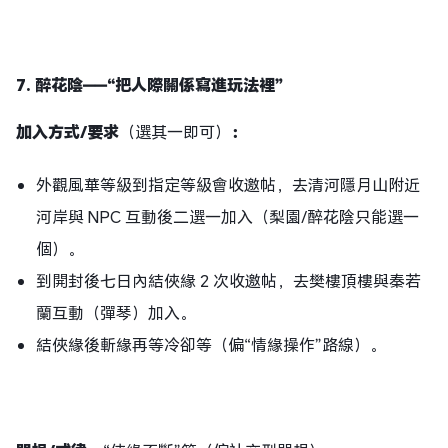
7.
醉花陰
——
“把人際關係寫進玩法裡”
加入方式
/要求
（選其一即可）
：
外觀風華等級到指定等級會收邀帖，去清河隱月山附近
河岸與 NPC 互動後二選一加入（梨園/醉花陰只能選一
個）。
到開封後七日內結俠緣 2 次收邀帖，去樊樓頂樓與秦若
蘭互動（彈琴）加入。
結俠緣後斬緣再等冷卻等（偏“情緣操作”路線）。