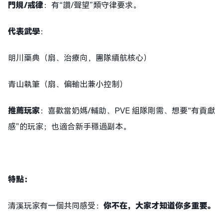
門規/戒律
：有“讚/聲望”類守律要求。
代表武學
：
明川藥典（扇、治療向，團隊續航核心）
青山執筆（扇、偏輸出兼小控制）
推薦玩家
：喜歡當奶媽/輔助、PVE 組隊剛需、想要“有貢獻
感”的玩家；也適合新手穩過副本。
特點
：
清溪玩家有一個共同感受：
你不在，大家才知道你多重要。