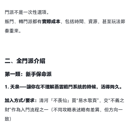
門派不是一次性選項。
叛門、轉門派都有
實際成本
，包括時間、資源，甚至玩法節
奏重來。
二、
全
門派
介紹
第一類：新手保命派
1.
天泉
——
讓你在不理解燕雲戰鬥系統的時候，活得夠久。
加入方式/要求：
清河「不羨仙」買“易水歌頁”，交“不義之
財”作為入門流程之一（不同攻略表述略有差異，但方向一
致）