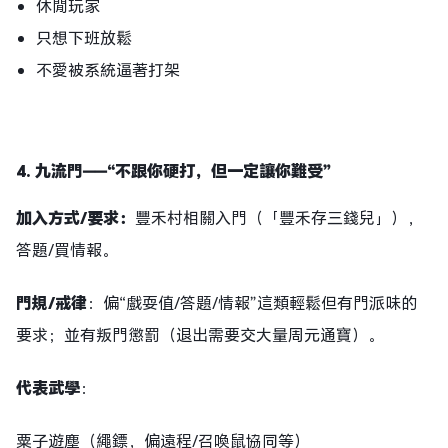
休閒玩家
只想下班放鬆
不愛被系統逼著打架
4.
九流門
——
“不跟你硬打，但一定讓你難受”
加入方式
/要求：
豐禾村相關入門（「豐禾存三錢兒」），
答題/買情報。
門規
/戒律
：偏“戲耍值/答題/情報”這類輕鬆但有門派味的
要求；並有叛門懲罰（退出需要交大量周元通寶）。
代表武學
：
粟子遊塵（繩鏢，偏遠程/召喚鼠協同等）