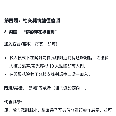
第四類：社交與情緒價值派
6.
梨園
——
“你的存在被看到”
加入方式
/要求
（擇其一即可）：
多人模式下在開封勾欄瓦肆附近找韓煙羅對話，之後多
人模式跳舞/奏樂獲得 10 人點讚即可入門。
在與醉花陰共用分歧支線對話中二選一加入。
門規
/戒律
：“禁戀”等戒律（偏門派設定向）。
代表武學：
無。除門派制服外，梨園弟子可長時間進行動作展示，並可