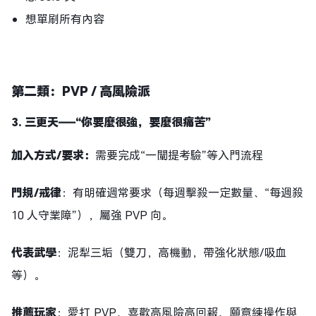
想單刷所有內容
第二類：PVP / 高風險派
3.
三更天
——
“你要麼很強，要麼很痛苦”
加入方式
/要求：
需要完成“一闡提考驗”等入門流程
門規
/戒律
：有明確週常要求（每週擊殺一定數量、“每週殺
10 人守業障”），屬強 PVP 向。
代表武學
：泥犁三垢（雙刀，高機動，帶強化狀態/吸血
等）。
推薦玩家
：愛打 PVP、喜歡高風險高回報、願意練操作與