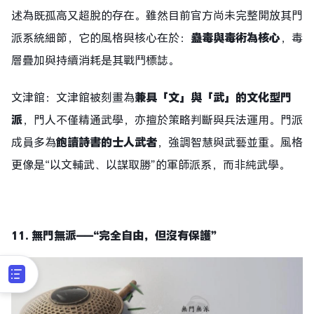
述為既孤高又超脫的存在。雖然目前官方尚未完整開放其門
派系統細節，它的風格與核心在於：
蠱毒與毒術為核心
，毒
層疊加與持續消耗是其戰鬥標誌。
文津館：文津館被刻畫為
兼具「文」與「武」的文化型門
派
，門人不僅精通武學，亦擅於策略判斷與兵法運用。門派
成員多為
飽讀詩書的士人武者
，強調智慧與武藝並重。風格
更像是“以文輔武、以謀取勝”的軍師派系，而非純武學。
11.
無門無派
——
“完全自由，但沒有保護”