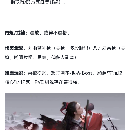
術取得/配方烹飪等路線）。
門規
/戒律
：豪放、戒律不嚴格。
代表武學
：九曲驚神槍（長槍，多段輸出）八方風雷槍（長
槍，嘲諷拉怪、易傷，偏多人副本）
推薦玩家
：喜歡槍系、想打團本/世界 Boss、願意當“坦控
核心”的玩家；PVE 組隊存在感很強。