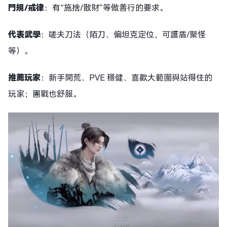
門規/戒律
：有“施捨/散財”等做善行的要求。
代表武學
：嗟夫刀法（陌刀、偏坦克定位，可護盾/聚怪
等）。
推薦玩家
：新手開荒、PVE 穩健、喜歡大範圍與站得住的
玩家；團戰也舒服。