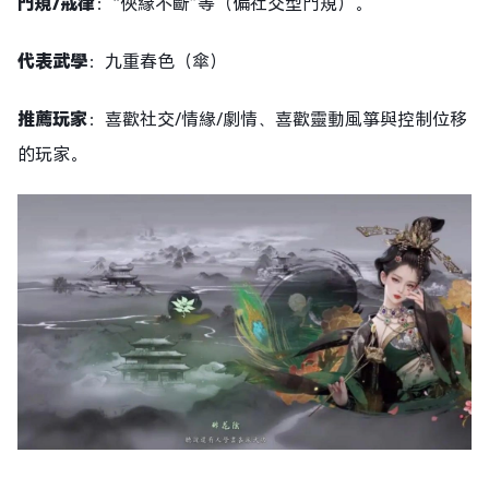
門規
/戒律
：“俠緣不斷”等（偏社交型門規）。
代表武學
：九重春色（傘）
推薦玩家
：喜歡社交/情緣/劇情、喜歡靈動風箏與控制位移
的玩家。