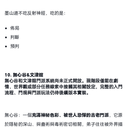
墨山道不吃反射神經，吃的是：
佈局
判斷
預判
10.
無心谷
&
文津館
無心谷和文津館門派系統尚未正式開放。現階段僅能在劇
情、世界觀或部分任務線索中接觸其相關設定，完整的入門
流程、門規與門派玩法仍待後續版本實裝。
無心谷：一個
充滿神秘色彩、被世人忌憚的古老門派
，它源
於隱秘的深山、與蠱術與毒術密切相關，弟子往往被外界描