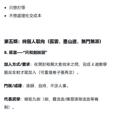
只想打怪
不想處理社交成本
第五類：純個人取向
（
孤雲、墨山道、無門無派
）
8.
孤雲
——
“只和劍說話”
加入方式/要求
：在開封相親大會找宋之問，完成 4 道數學
題且全對才能加入（可重填卷子後再交）。
門規
/戒律
：清靜、自持、不涉人事。
代表武學
：積矩九劍（劍，疊流血/爆發清除流血等機
制）。