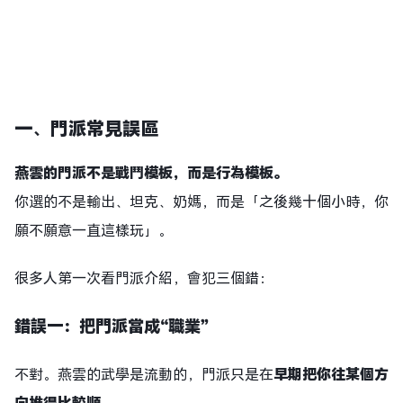
一、門派常見誤區
燕雲的門派不是戰鬥模板，而是行為模板。
你選的不是輸出、坦克、奶媽，而
是「之後幾十個小時，你
願不願意一直這樣玩」。
很多人第一次看門派介紹，會犯三個錯：
錯誤一：把門派當成“職業”
不對。燕雲的武學是流動的，門派只是在
早期把你往某個方
向推得比較順
。