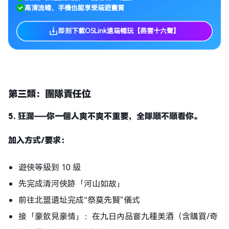
高清流暢，手機也能享受端遊畫質
即刻下載OSLink遠端暢玩【燕雲十六聲】
第三類：團隊責任位
5.
狂瀾
——
你一個人爽不爽不重要，全隊順不順看你。
加入方式
/要求：
遊俠等級到 10 級
先完成清河俠跡「河山如故」
前往北盟遺址完成“祭莫先賢”儀式
接「豪飲見豪情」：在九日內品嘗九種美酒（含購買/奇