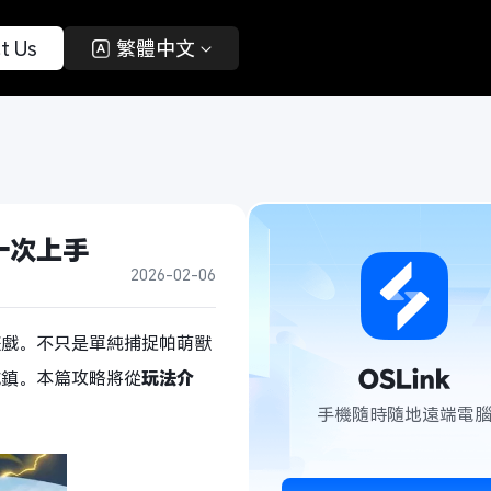
t Us 
 繁體中文 
一次上手
2026-02-06
遊戲。不只是單純捕捉帕萌獸
城鎮。本篇攻略將從
玩法介
手機隨時隨地遠端電