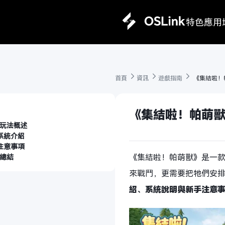
特色
應用
首頁 
資訊 
遊戲指南 
 《集結啦
《集結啦！帕萌
玩法概述
系統介紹
注意事項
《集結啦！帕萌獸》是一
總結
來戰鬥，更需要把牠們安
紹、系統說明與新手注意