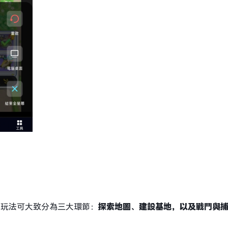
心玩法可大致分為三大環節：
探索
地圖
、建設
基地
，以及戰鬥與