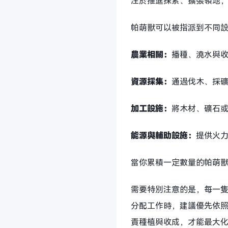
注於推進探索、擴張領地
帕萌獸可以被指派到不同
農業相關：
播種、澆水與
資源採集：
通過伐木、採
加工設施：
將木材、礦石
能源與輔助設施：
提供火
當你累積一定數量的帕萌
需要特別注意的是，每一
分配工作時，建議優先依
責種植與收成，才能最大