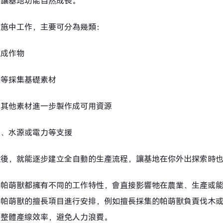
，讓基地功能自然成長。
設施中工作，主要可分為幾類：
收成作物
礦等採集基礎素材
或其他素材進一步製作成可用資源
力、水源或電力等支援
獸後，就能逐步建立全自動的生產流程，讓基地在你外出探索時
隻帕萌獸都擁有不同的工作特性，會直接影響牠在農業、生產或
照帕萌獸的擅長項目進行安排，例如擅長採集的帕萌獸負責伐木
化整體產線效率，避免人力浪費。