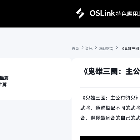
特色
應用
首頁 
資訊 
遊戲指南 
 《鬼雄三國
《鬼雄三國：主公
推薦
推薦
《鬼雄三國：主公有夠鬼
武將，通過搭配不同的武
合，選擇最適合的自己的