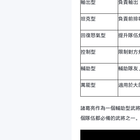
輸出型
負責輸出
坦克型
負責前排
回復怒氣型
提升隊伍
控制型
限制對方
輔助型
輔助隊友
萬能型
適用於大
諸葛亮作為一個輔助型武
個隊伍都必備的武將之一