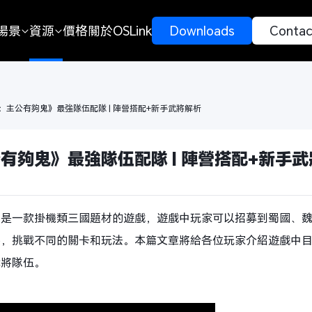
場景
資源
價格
關於OSLink
 Downloads 
 Contac
：主公有夠鬼》最強隊伍配隊 | 陣營搭配+新手武將解析
有夠鬼》最強隊伍配隊 | 陣營搭配+新手
》是一款掛機類三國題材的遊戲，遊戲中玩家可以招募到蜀國、
將，挑戰不同的關卡和玩法。本篇文章將給各位玩家介紹遊戲中
武將隊伍。