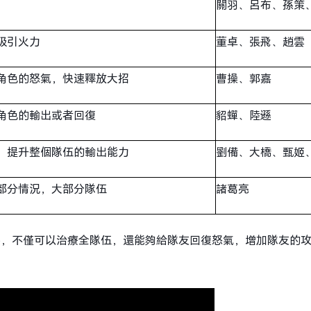
關羽、呂布、孫策
吸引火力
董卓、張飛、趙雲
角色的怒氣，快速釋放大招
曹操、郭嘉
角色的輸出或者回復
貂蟬、陸遜
，提升整個隊伍的輸出能力
劉備、大橋、甄姬
部分情況，大部分隊伍
諸葛亮
將，不僅可以治療全隊伍，還能夠給隊友回復怒氣，增加隊友的
。