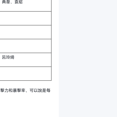
、典韋、袁紹
、呂玲綺
攻擊力和暴擊率，可以說是每