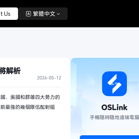
t Us 
 繁體中文 
武將解析
2026-05-12
魏國、吳國和群雄四大勢力的
目前最強的幾個隊伍配對組
手機隨時隨地遠端電