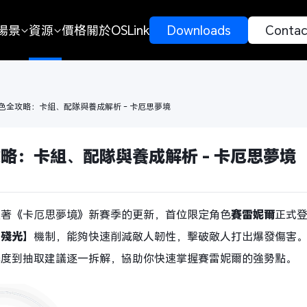
場景
資源
價格
關於OSLink
 Downloads 
 Contac
色全攻略：卡組、配隊與養成解析 - 卡厄思夢境
略：卡組、配隊與養成解析 - 卡厄思夢境
隨著《卡厄思夢境》新賽季的更新，首位限定角色
賽雷妮爾
正式
【
殘光
】機制，能夠快速削減敵人韌性，擊破敵人打出爆發傷害
先度到抽取建議逐一拆解，協助你快速掌握賽雷妮爾的強勢點。