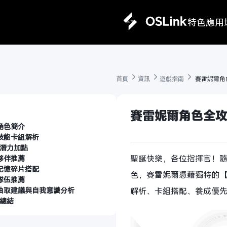
特色
應用
首頁 
資訊 
遊戲指南 
 賽雷妮爾角
賽雷妮爾角色全攻
角色簡介
技能卡組解析
潛力加點
聖誕快樂，各位指揮官！
夥伴推薦
記憶碎片搭配
色，賽雷妮爾憑藉獨特的
隊伍推薦
抽取建議與自我意識分析
解析、卡組搭配、養成優
總結