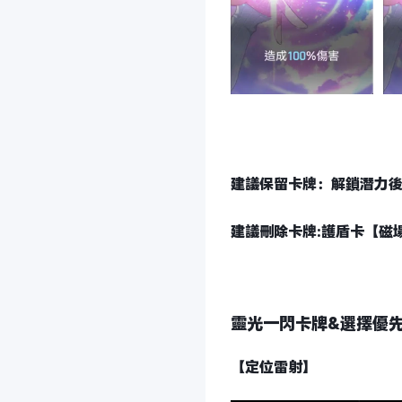
建議保留卡牌：解鎖潛力後
建議刪除卡牌:護盾卡【磁
靈光一閃卡牌&選擇優
【定位雷射】