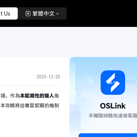
t Us 
 繁體中文 
2025-12-25
登場。作為
本能屬性的獵人
角
。本攻略將從賽雷妮爾的機制
手機隨時隨地遠端電