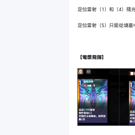
定位雷射（1）和（4）殘
定位雷射（5）只能從墳墓
【電漿飛彈】