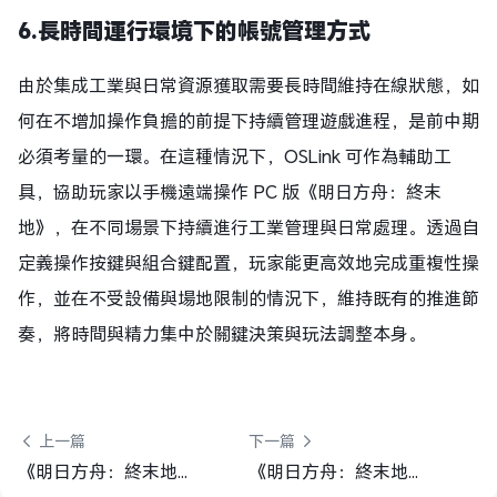
6.
長時間運行環境下的帳號管理方式
由於集成工業與日常資源獲取需要長時間維持在線狀態，如
何在不增加操作負擔的前提下持續管理遊戲進程，是前中期
必須考量的一環。在這種情況下，OSLink 可作為輔助工
具，協助玩家以手機遠端操作 PC 版《明日方舟：終末
地》，在不同場景下持續進行工業管理與日常處理。透過自
定義操作按鍵與組合鍵配置，玩家能更高效地完成重複性操
作，並在不受設備與場地限制的情況下，維持既有的推進節
奏，將時間與精力集中於關鍵決策與玩法調整本身。
 上一篇
下一篇 
《明日方舟：終末地》配隊攻略：戰鬥策略解析&T0陣容操作流
《明日方舟：終末地》開荒必看攻略｜系統玩法重點、萬金油隊伍