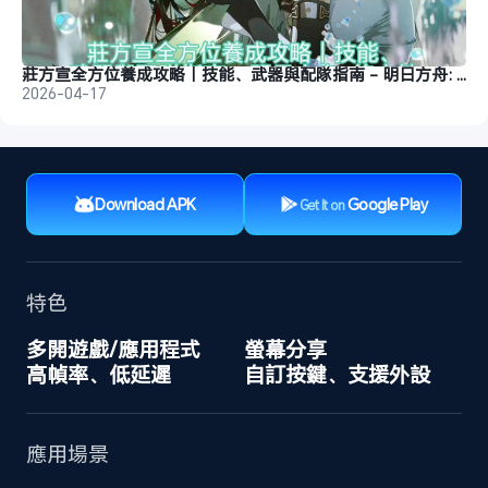
莊方宣全方位養成攻略｜技能、武器與配隊指南 - 明日方舟: 終末地
2026-04-17
Download APK
Google Play
Get It on
特色
多開遊戲/應用程式
螢幕分享
高幀率、低延遲
自訂按鍵、支援外設
應用場景