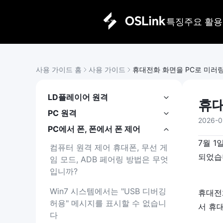
특징
주요 활용
사용 가이드 홈
사용 가이드
휴대전화 화면을 PC로 미러
LD플레이어 원격
휴대
PC 원격
2026-0
PC에서 폰, 폰에서 폰 제어
7월 1
컴퓨터 원격 제어 휴대폰, 무선 게
되었습
임 모드, ADB 페어링 방법은 무엇
입니까?
Win7 시스템에서는 "USB 디버깅 
휴대전
허용" 메시지를 표시할 수 없습니
서 휴
다