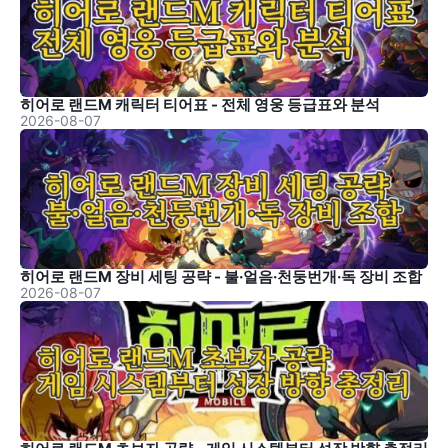
히어로 랜드M 캐릭터 티어표 - 전체 영웅 등급표와 분석
2026-08-07
히어로 랜드M 장비 세팅 공략 - 불·얼음·천둥번개·독 장비 조합
2026-08-07