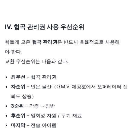
IV.
협곡 관리권
사용
우선순위
힘들게 모은
협곡 관리권
은 반드시 효율적으로 사용해
야 한다.
교환 우선순위는 다음과 같다.
최우선
– 협곡 관리권
차순위
– 인문 물산（O.M.V. 제강호에서 오퍼레이터 신
뢰도 상승）
3
순위
– 각종 나침반
후순위
– 일회성 자원 / 무기 재료
마지막
– 전술 아이템