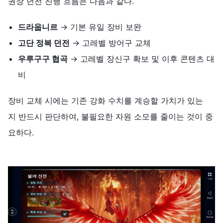
권장 던전 진행 흐름은 다음과 같다.
드라웁니르
→ 기본 유일 장비 보완
고단
정복
던전
→ 고레벨 방어구 교체
우루구구
협곡
→ 고레벨 장신구 확보 및 이후 콘텐츠 대
비
장비 교체 시에는 기존 강화 수치를 계승할 가치가 있는
지 반드시 판단하여, 불필요한 자원 소모를 줄이는 것이 중
요하다.