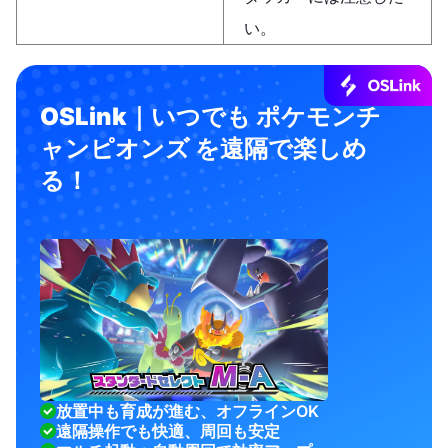
い。
OSLink｜いつでも ポケモンチ
ャンピオンズ を遠隔で楽しめ
る！
放置中も育成が進む、オフラインOK
遠隔操作でも快適、周回も安定