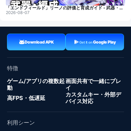
「エンドフィールド」リーノの評価と育成ガイド - 武器・編成
2026-08-07
Download APK
Google Play
Get It on
特徴
ゲーム/アプリの複数起
画面共有で一緒にプレ
動
イ
カスタムキー・外部デ
高FPS・低遅延
バイス対応
利用シーン