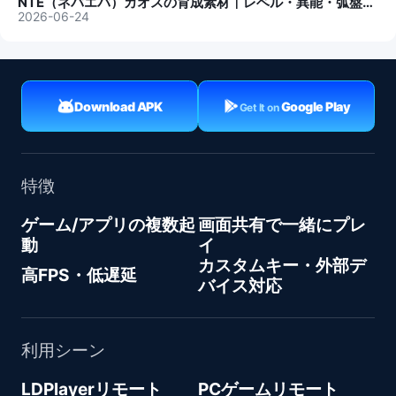
NTE（ネバエバ）カオスの育成素材｜レベル・異能・弧盤素材
2026-06-24
Download APK
Google Play
Get It on
特徴
ゲーム/アプリの複数起
画面共有で一緒にプレ
動
イ
カスタムキー・外部デ
高FPS・低遅延
バイス対応
利用シーン
LDPlayerリモート
PCゲームリモート