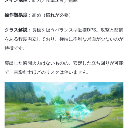
メイン属性
：筋力／攻撃速度／熟練
操作難易度
：高め（慣れが必要）
クラス解説：
長槍を扱うバランス型近接DPS。攻撃と防御
をある程度両立しており、極端に不利な局面が少ないのが
特徴です。
突出した瞬間火力はないものの、安定した立ち回りが可能
で、雷影剣士ほどのリスクは伴いません。