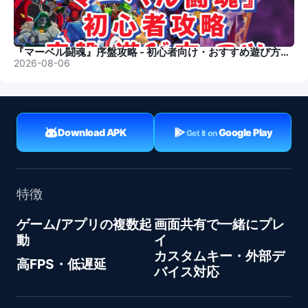
『マーベル闘魂』序盤攻略 - 初心者向け・おすすめ遊び方・コツ
2026-08-06
Download APK
Google Play
Get It on
特徴
ゲーム/アプリの複数起
画面共有で一緒にプレ
動
イ
カスタムキー・外部デ
高FPS・低遅延
バイス対応