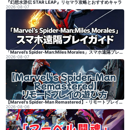
『幻想水滸伝 STAR LEAP』リセマラ攻略とおすすめキャラ
2026-08-07
「Marvel’s Spider-Man:Miles Morales」スマホ遠隔プレイガイド
2026-08-07
【Marvel's Spider-Man Remastered】- リモートプレイの遊び方
2026-08-06