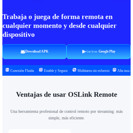
Trabaja o juega de forma remota en
cualquier momento y desde cualquier
dispositivo
Download APK
Google Play
Get It on
Conexión Fluida
Estable y Segura
Multitarea sin esfuerzo
Alta tasa d
Ventajas de usar OSLink Remote
Una herramienta profesional de control remoto por streaming: más
simple, más eficiente.