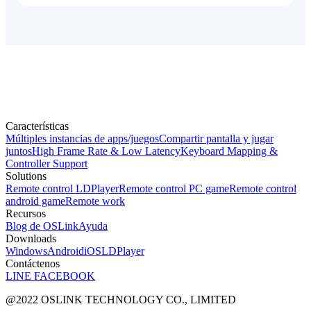
Características
Múltiples instancias de apps/juegos
Compartir pantalla y jugar
juntos
High Frame Rate & Low Latency
Keyboard Mapping &
Controller Support
Solutions
Remote control LDPlayer
Remote control PC game
Remote control
android game
Remote work
Recursos
Blog de OSLink
Ayuda
Downloads
Windows
Android
iOS
LDPlayer
Contáctenos
LINE
FACEBOOK
@2022 OSLINK TECHNOLOGY CO., LIMITED