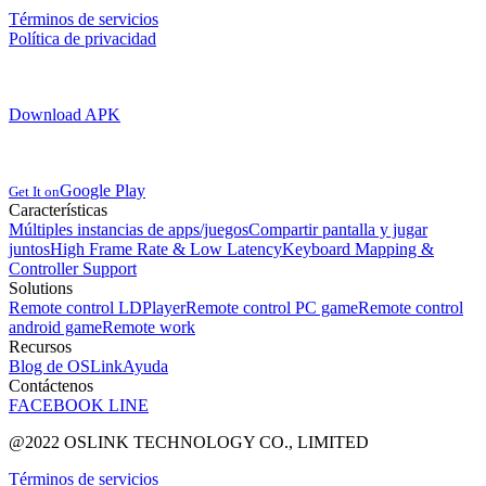
Términos de servicios
Política de privacidad
Download APK
Google Play
Get It on
Características
Múltiples instancias de apps/juegos
Compartir pantalla y jugar
juntos
High Frame Rate & Low Latency
Keyboard Mapping &
Controller Support
Solutions
Remote control LDPlayer
Remote control PC game
Remote control
android game
Remote work
Recursos
Blog de OSLink
Ayuda
Contáctenos
FACEBOOK
LINE
@2022 OSLINK TECHNOLOGY CO., LIMITED
Términos de servicios