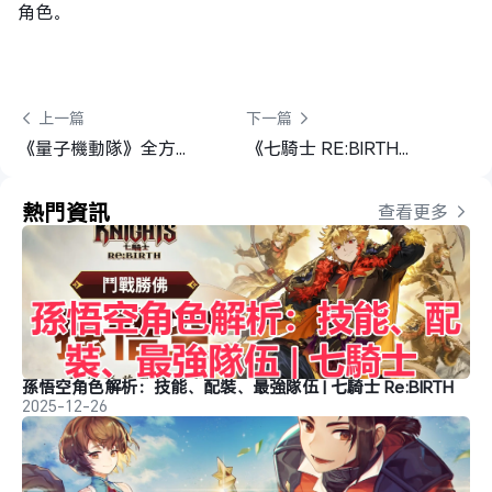
角色。
 上一篇
下一篇 
《量子機動隊》全方位開局指南&配隊推薦
《七騎士 RE:BIRTH》PVE配隊攻略
熱門資訊
查看更多 
孫悟空角色解析：技能、配裝、最強隊伍 | 七騎士 Re:BIRTH
2025-12-26