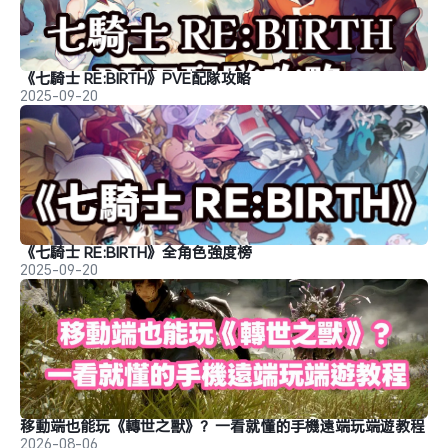
《七騎士 RE:BIRTH》PVE配隊攻略
2025-09-20
《七騎士 RE:BIRTH》全角色強度榜
2025-09-20
移動端也能玩《轉世之獸》？一看就懂的手機遠端玩端遊教程
2026-08-06