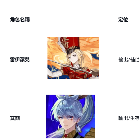
角色名稱
定位
雷伊潔兒
輸出/輔
艾斯
輸出/生