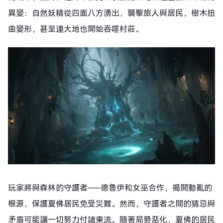
異變：自然妖精從四面八方湧出，襲擊旅人與居民，樹木扭
曲變形，甚至連大地也開始吞噬村莊。
玩家將與森林的守護者——德魯伊和女巫合作，揭開動亂的
根源，保護夏佛居民免受災難。然而，守護者之間的猜忌與
矛盾可能讓一切努力付諸東流。隨著局勢惡化，夏佛的居民