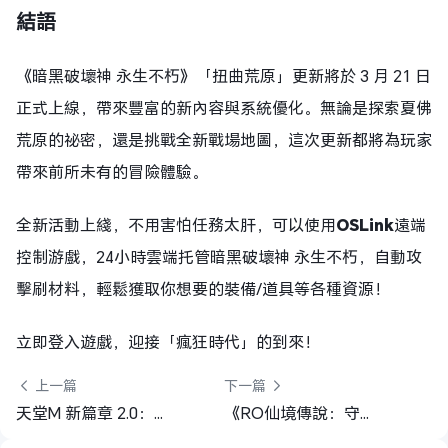
結語
《暗黑破壞神 永生不朽》「扭曲荒原」更新將於 3 月 21 日
正式上線，帶來豐富的新內容與系統優化。無論是探索夏佛
荒原的祕密，還是挑戰全新戰場地圖，這次更新都將為玩家
帶來前所未有的冒險體驗。
全新活動上綫，不用害怕任務太肝，可以使用
OSLink
遠端
控制游戲，24小時雲端托管暗黑破壞神 永生不朽，自動攻
擊刷材料，輕鬆獲取你想要的裝備/道具等各種資源！
立即登入遊戲，迎接「瘋狂時代」的到來！
 上一篇
下一篇 
天堂M 新篇章 2.0：全新玩法與福利盛宴
《RO仙境傳說：守護永恆的愛 Classic》刪測開跑！免費時裝萌寵達標送！