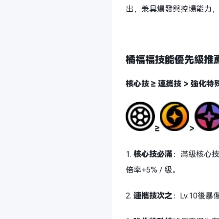
出，兼具爆發與控場能力，
橘福福技能優先級推
核心技 ≥ 連攜技 > 強化特殊
≥
>
1.
核心技必滿
：滿級核心技
倍率+5% / 級。
2.
連攜技次之
：Lv.10後