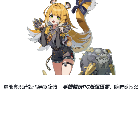
，還能實現跨設備無縫銜接，
手機暢玩PC版絕區零
，隨時隨地