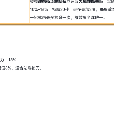
發動
連携技
或
終結技
並造成
火屬性傷害
時，全
10%-16%，持續30秒，最多疊加2層，每層
一招式內最多觸發一次，該效果全隊唯一。
力：18%
衡值6%，適合站場補刀。