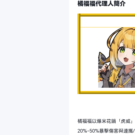
橘福福代理人簡介
橘福福以爆米花鍋「虎威
20%-50%暴擊傷害與