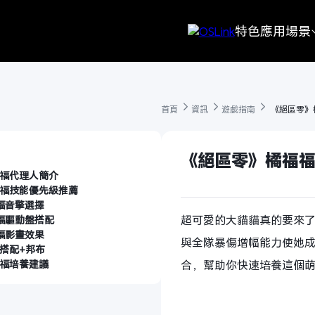
特色
應用場景
首頁 
資訊 
遊戲指南 
 《絕區零》
《絕區零》橘福福
福代理人簡介
福技能優先級推薦
福音擎選擇
超可愛的大貓貓真的要來了
福驅動盤搭配
福影畫效果
與全隊暴傷增幅能力使她
搭配+邦布
福培養建議
合，幫助你快速培養這個