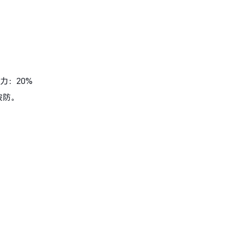
力：20%
破防。