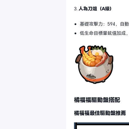
3.
人為刀俎（A級）
基礎攻擊力：594，自動
低生命目標暈眩值加成
橘福福驅動盤搭配
橘福福最佳驅動盤推薦