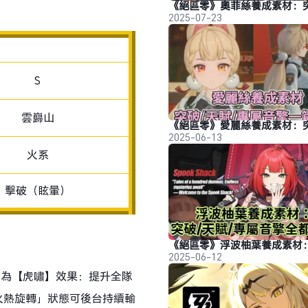
2025-07-23
S
雲巋山
2025-06-13
火系
擊破（眩暈）
2025-06-12
制為【虎嘯】效果：提升全隊
「火熱旋轉」狀態可後台持續輸