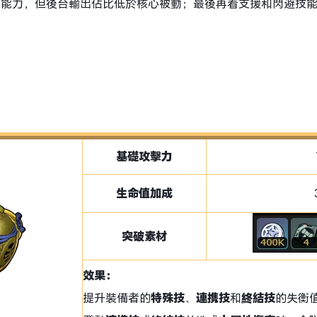
存能力，但後台輸出佔比低於核心被動；最後再看支援和閃避技
基礎攻擊力
生命值加成
突破素材
效果：
提升裝備者的
特殊技
、
連携技
和
終結技
的失衡值2