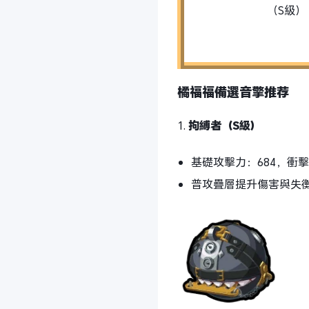
（S級）
橘福福備選音擎推荐
1.
拘縛者（S級）
基礎攻擊力：684，衝擊
普攻疊層提升傷害與失