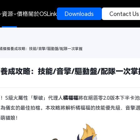
資源
價格
關於OSLink
 Downloads 
 Contact Us
橘福福養成攻略：技能/音擎/驅動盤/配隊一次掌握
養成攻略：技能/音擎/驅動盤/配隊一次掌
！S級火屬性「擊破」代理人
橘福福
將在絕區零2.0版本下半卡
成為儀玄的最佳拍檔。本攻略將解析橘福福的技能優先級、音擎
萌萌貓娘！