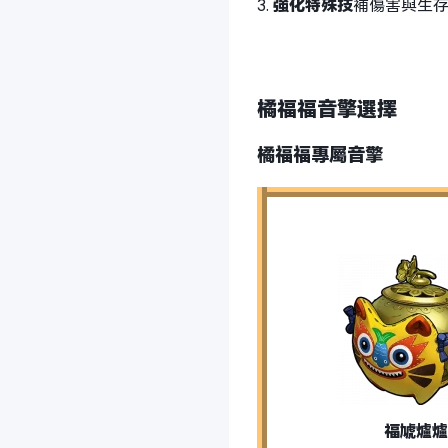
3.
強化特殊技
補傷害與生
橘福福音擎選擇
橘福福專屬音擎
福虓爐爐