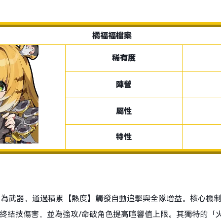
橘福福檔案
稀有度
陣營
屬性
特性
」為武器，通過積累【熱度】觸發自動追擊與全隊增益。核心機
連攜/終結技傷害，並為強攻/命破角色提高喧響值上限。其獨特的