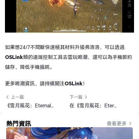
如果想24/7不間斷快速極其材料升級弗洛洛，可以透過
OSLink
類的遠端控制工具去雲玩鳴潮，還可以為手機節約
儲存，降低手機損耗。
更多鳴潮資訊，請持續關注
OSLink
！
 上一篇
下一篇 
《雪月風花：Eternal Blade》開局攻略大全：主線節奏×資源管理×副本解析
在《雪月風花：Eternal Blade》高效掛機練等？OSLink遠端！
熱門資訊
查看更多 