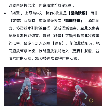
時間內短按普攻，將會釋放普攻第2段 。
「樂聲 」上限為6枚，擁有6枚且是【
譜曲狀態
】 而非
【
定音
】狀態時，重擊將替換為
「譜曲終末」
，消耗耐
力，停滯並牽引附近目標，造成湮滅傷害，且此次傷害
視為共鳴技能傷害。每層【餘音】可額外提高此次傷害
的信率，最多可計入24層【餘音】。施放此技能時，視
同施放聲骸技能。技能施放後將進入【定音】狀態，並
清除譜曲狀態。25秒後再次獲得譜曲狀態。