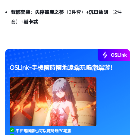
聲骸套裝
：
失序彼岸之夢
（3件套）+
沉日劫明
（2件
套）+
赫卡忒
OSLink-手機隨時隨地遠端玩鳴潮端游！
不在電腦前也可以隨時玩PC遊戲