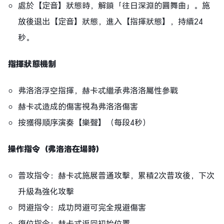
處於【定音】狀態時，解鎖「往日深淵的圓舞曲」。施
放後退出【定音】狀態，進入【指揮狀態】，持續24
秒。
指揮狀態機制
弗洛洛浮空指揮，赫卡忒繼承弗洛洛屬性參戰
赫卡忒造成的傷害視為弗洛洛傷害
按獲得順序演奏【樂聲】（每段4秒）
操作指令（弗洛洛在場時）
普攻指令：赫卡忒施展普通攻擊，累積2次普攻後，下次
升級為強化攻擊
閃避指令：成功閃避可完全規避傷害
復位指令：赫卡忒返回初始位置