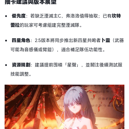
抽卡建議與版本展望
優先度
：若缺乏湮滅主C，弗洛洛值得抽取；已有
坎特
蕾拉
的玩家可考慮組建完整湮滅隊。
四星角色
：2.5版本將同步推出新四星共鳴者
卜靈
（武器
可能為音感儀或臂鎧），適合補足隊伍功能性。
資源規劃
：建議提前囤積「星聲」，並關注後續測試服
技能調整。