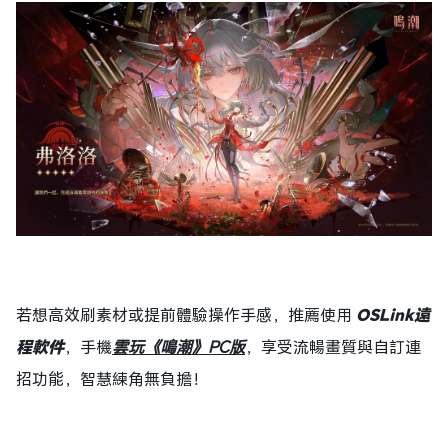
若想高效刷素材或提前體驗操作手感，推薦使用
OSLink
遠
程軟件
，手機
雲玩《鳴潮》PC版
，享受流暢畫質與自訂連
招功能，智慧練角無負擔！