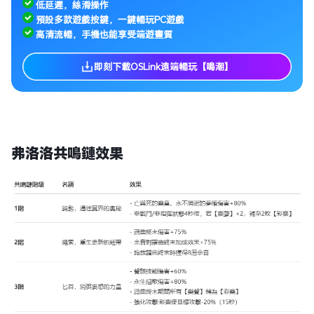
低延遲，絲滑操作
預設多款遊戲按鍵，一鍵暢玩PC遊戲
高清流暢，手機也能享受端遊畫質
即刻下載OSLink遠端暢玩【鳴潮】
弗洛洛共鳴鏈效果