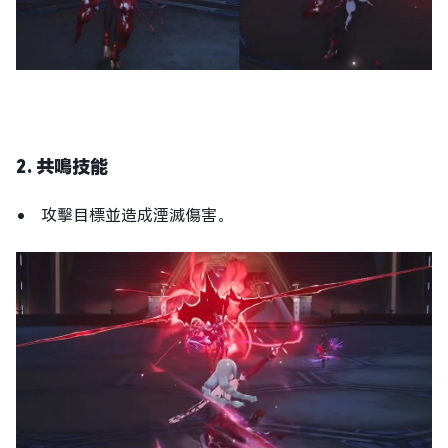
2. 共鳴技能
攻擊目標並造成湮滅傷害。