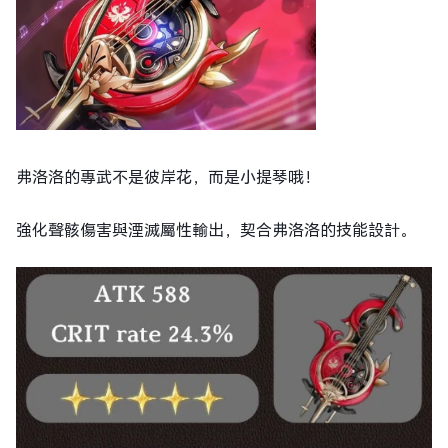
弗洛洛的專武不是彼岸花，而是小提琴哦！
強化聲骸傷害與湮滅屬性輸出，契合弗洛洛的技能設計。