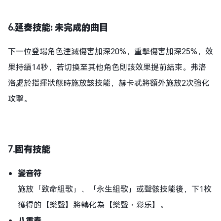
6.
延奏技能: 未完成的曲目
下一位登場角色湮滅傷害加深20%，重擊傷害加深25%，效
果持續14秒，若切換至其他角色則該效果提前結束。弗洛
洛處於指揮狀態時施放該技能，赫卡忒將額外施放2次強化
攻擊。
7.
固有技能
變音符
施放「致命組歌」、「永生組歌」或聲骸技能後，下1枚
獲得的【樂聲】將轉化為【樂聲・彩乐】。
八重奏