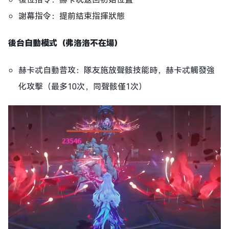
謝幕指令：提前結束指揮狀態
後台自動模式（弗洛洛不在場）
赫卡忒自動普攻：隊友施放聲骸技能時，赫卡忒觸發強
化攻擊（最多10次，同聲骸僅1次）