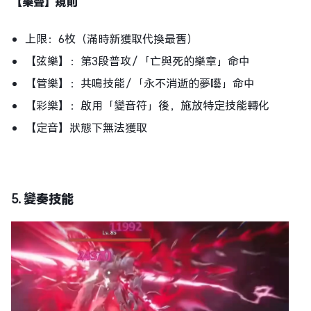
【樂聲】規則
上限：6枚（滿時新獲取代換最舊）
【弦樂】：第3段普攻／「亡與死的樂章」命中
【管樂】：共鳴技能／「永不消逝的夢囈」命中
【彩樂】：啟用「變音符」後，施放特定技能轉化
【定音】狀態下無法獲取
5.
變奏技能