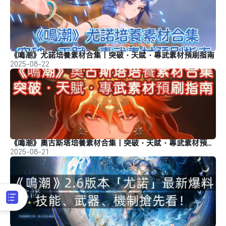
《鳴潮》尤諾培養素材合集｜突破・天賦・專武素材預刷指南
2025-08-22
《鳴潮》奧古斯塔培養素材合集｜突破・天賦・專武素材預刷指南
2025-08-21