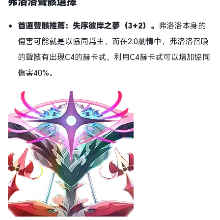
弗洛洛聲骸選擇
首選聲骸推薦：失序彼岸之夢（3+2）。
弗洛洛本身的
傷害可能就是以協同爲主，而在2.0劇情中，弗洛洛召喚
的聲骸有出現C4的赫卡忒，利用C4赫卡忒可以增加協同
傷害40%。