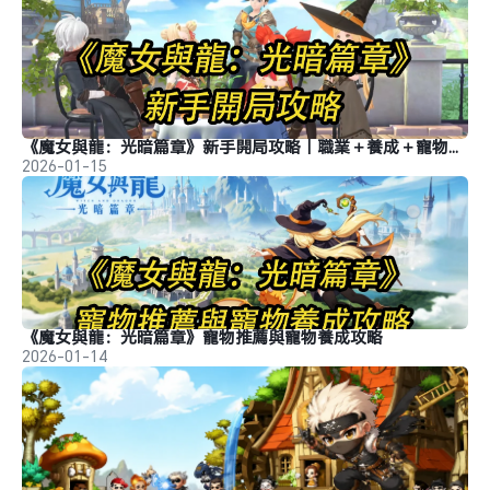
《魔女與龍：光暗篇章》新手開局攻略｜職業＋養成＋寵物解析
2026-01-15
《魔女與龍：光暗篇章》寵物推薦與寵物養成攻略
2026-01-14