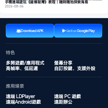
手機遠端遊玩《縱橫秘灣》教程｜隨時隨地探索海島
2026-08-06
Download APK
Google Play
Get It on
特色
多開遊戲/應用程式
螢幕分享
高幀率、低延遲
自訂按鍵、支援外設
應用場景
遠端 LDPlayer
遠端 PC 遊戲
遠端Android遊戲
遠距辦公