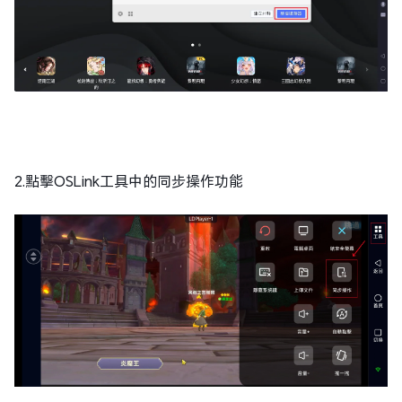
2.點擊OSLink工具中的同步操作功能