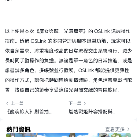
以上便是本次《魔女與龍：光暗篇章》的 OSLink 遠端操作
指南。透過 OSLink 的多開管理與腳本錄製功能，玩家可以
依自身需求，將重複度較高的日常流程交由系統執行，減少
長時間手動操作的負擔。無論是單一角色的日常推進，或是
想嘗試多角色、多帳號並行發展，OSLink 都能提供更彈性
的操作方式，讓你把時間留給劇情體驗、角色培養與戰鬥配
置，按照自己的節奏享受這段光與闇交織的冒險旅程。
 上一篇
下一篇 
《龍魂旅人》刷首抽與自動掛機教學｜OSLink 多開同步操作指南
熾熱戰姬陣容搭配與前期角色推薦攻略
熱門資訊
查看更多 