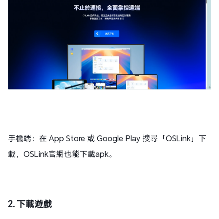
手機端：在 App Store 或 Google Play 搜尋「OSLink」下
載，OSLink官網也能下載apk。
2. 下載遊戲