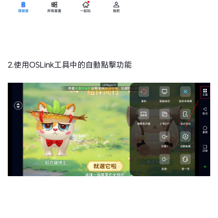
2.使用OSLink工具中的自動點擊功能