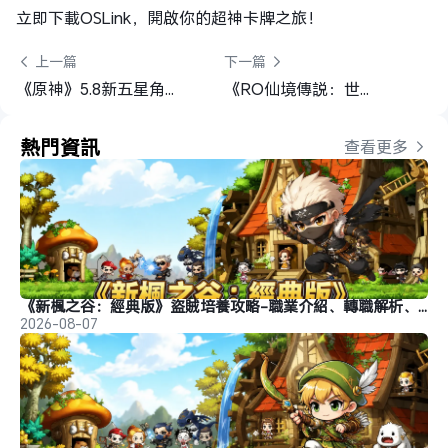
立即下載OSLink，開啟你的超神卡牌之旅！
 上一篇
下一篇 
《原神》5.8新五星角色「伊涅芙」養成素材一覽 + 預刷攻略
《RO仙境傳説：世界之旅》OSLink多開掛機終極指南
熱門資訊
查看更多 
《新楓之谷：經典版》盜賊培養攻略-職業介紹、轉職解析、玩法推薦
2026-08-07