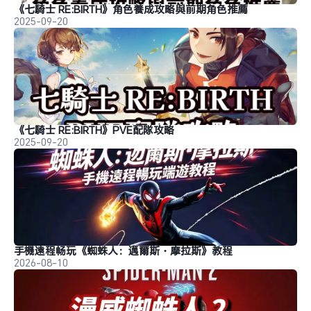
《七騎士 RE:BIRTH》角色養成攻略與前期角色推薦
2025-09-20
《七騎士 RE:BIRTH》PVE配隊攻略
2025-09-20
手機遠程畅玩《蜘蛛人：邁爾斯・摩拉斯》教程
2026-08-10