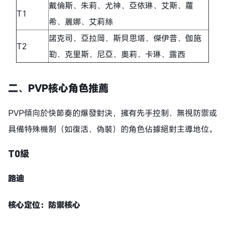
戴倫斯、朱莉、尤神、亞依琳、艾斯、蘿
T1
希、麗娜、艾莉絲
諾克司、亞拉岡、斯貝思塔、傑伊普、伽施
T2
勒、克里斯、尼亞、奧莉、卡琳、露西
二
、PVP核心角色
推薦
PVP傾向於快節奏的爆發對決，擁有先手控制、無視防禦或
具備特殊機制（如復活、偽裝）的角色佔據絕對主導地位。
T0
級
路迪
核心定位：防禦核心