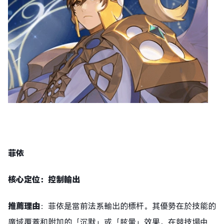
菲依
核心定位：控制輸出
推薦理由
：菲依是當前法系輸出的標杆。其優勢在於技能的
廣域覆蓋和附加的「沉默」或「眩暈」效果。在競技場中，