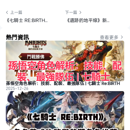
 上一篇
下一篇 
《七騎士 RE:BIRTH》PVE配隊攻略
《遺跡的地平線》新手開局必讀要點：職業選擇＋初期養成攻略
熱門資訊
查看更多 
孫悟空角色解析：技能、配裝、最強隊伍 | 七騎士 Re:BIRTH
2025-12-26