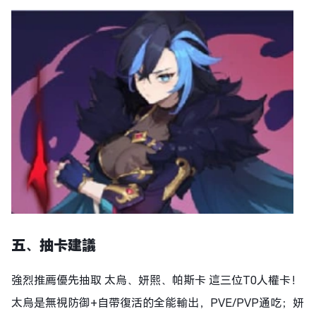
五、抽卡建議
強烈推薦優先抽取 太烏、妍熙、帕斯卡 這三位T0人權卡！
太烏是無視防御+自帶復活的全能輸出，PVE/PVP通吃；妍