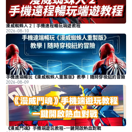
漫威蜘蛛人 2｜手機遠程暢玩端遊教程
2026-08-10
手機遠端暢玩《漫威蜘蛛人重製版》教學｜隨時穿梭紐約冒險
2026-08-09
《漫威鬥魂》手機端遊玩教程-一鍵開啟熱血對戰