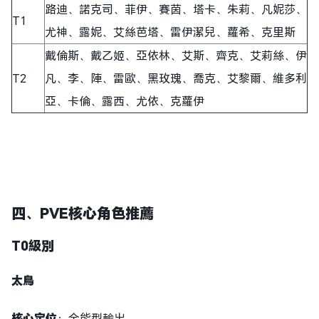
路迪、諾克司、菲伊、賽茵、塔卡、朱莉、凡妮莎、
T1
尤神、露妮、艾絲芭塔、雷伊潔兒、蘿希、克里斯
戴倫斯、戴乙姬、亞依林、艾斯、齊克、艾莉絲、伊
T2
凡、李、陣、雷歐、黑玫瑰、喬克、艾黎爾、維多利
亞、卡倫、露西、尤依、克蘿伊
四、PVE核心角色推薦
T0級別
太鳥
核心定位
：全能型輸出