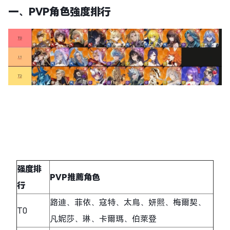
一、
PVP角色強度排行
强度排
PVP推薦角色
行
路迪、菲依、寇特、太鳥、妍熙、梅爾契、
T0
凡妮莎、琳、卡爾瑪、伯萊登