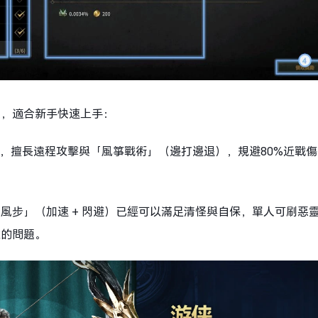
強，適合新手快速上手：
敏捷，擅長遠程攻擊與「風箏戰術」（邊打邊退），規避80%近戰
風步」（加速 + 閃避）已經可以滿足清怪與自保，單人可刷惡
難的問題。