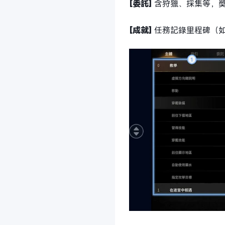
[委託]
含狩獵、採集等，
[成就]
任務記錄里程碑（如