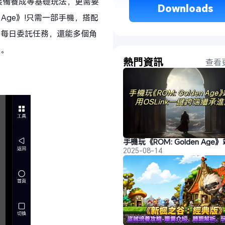
、裝備養成等基礎玩法，更需要
 Downloads 
n Age》!只需一部手機，搭配
成每日委託任務，還能多個角
跟。
熱門資訊
查看
2025-08-14