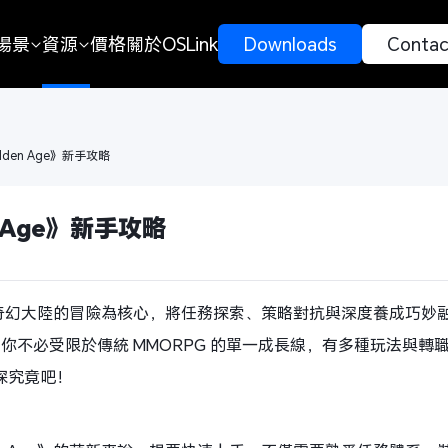
場景
資源
價格
關於OSLink
 Downloads 
 Contac
olden Age》新手攻略
n Age》新手攻略
Age》以奇幻大陸的冒險為核心，將任務探索、策略對抗與深度養成巧
你不必受限於傳統 MMORPG 的單一成長線，有多種玩法與轉
一探究竟吧！