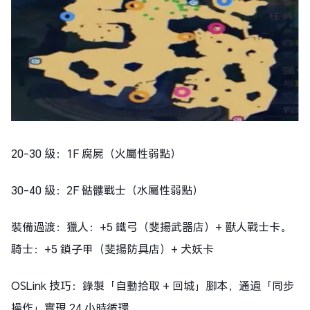
20-30 級：1F 腐屍（火屬性弱點）
30-40 級：2F 骷髏戰士（水屬性弱點）
裝備過渡：獵人：+5 鐵弓（斐揚武器店）+ 獸人戰士卡。
騎士：+5 鎖子甲（斐揚防具店）+ 犬妖卡
OSLink 技巧：錄製「自動拾取 + 回城」腳本，通過「同步
操作」實現 24 小時循環