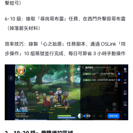
擊短弓）
6-10 級：接取「尋找哥布靈」任務，在西門外擊殺哥布靈
（掉落箭矢材料）
效率技巧：錄製「心之始源」任務腳本，通過 OSLink「同
步操作」10 組賬號並行完成，每日可節省 3 小時手動操作
2、
10-20 級：普隆德拉區域