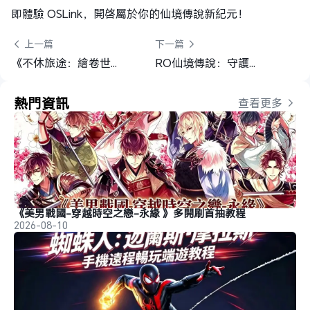
即體驗 OSLink，開啓屬於你的仙境傳說新紀元！
 上一篇
下一篇 
《不休旅途：繪卷世界》最强夥伴選擇&陣容搭配指南
RO仙境傳說：守護永恆的愛Classic新手開局必看
熱門資訊
查看更多 
《美男戰國-穿越時空之戀-永緣 》多開刷首抽教程
2026-08-10