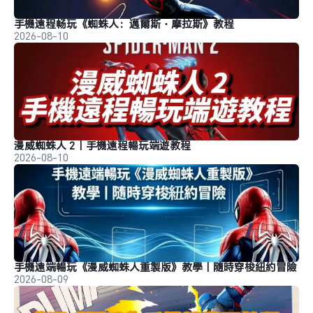
手機遠程畅玩《蜘蛛人：邁爾斯・摩拉斯》教程
2026-08-10
漫威蜘蛛人 2｜手機遠程暢玩端遊教程
2026-08-10
手機遠端暢玩《漫威蜘蛛人重製版》教學｜隨時穿梭紐約冒險
2026-08-09