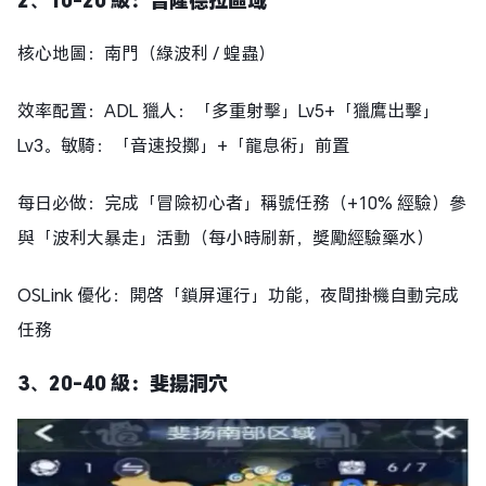
核心地圖：南門（綠波利 / 蝗蟲）
效率配置：ADL 獵人：「多重射擊」Lv5+「獵鷹出擊」
Lv3。敏騎：「音速投擲」+「龍息術」前置
每日必做：完成「冒險初心者」稱號任務（+10% 經驗）參
與「波利大暴走」活動（每小時刷新，獎勵經驗藥水）
OSLink 優化：開啓「鎖屏運行」功能，夜間掛機自動完成
任務
3、20-40 級：斐揚洞穴