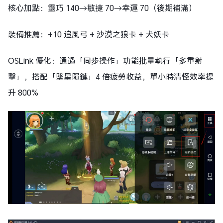
核心加點：靈巧 140→敏捷 70→幸運 70（後期補滿）
裝備推薦：+10 追風弓 + 沙漠之狼卡 + 犬妖卡
OSLink 優化：通過「同步操作」功能批量執行「多重射
擊」，搭配「墜星隕鏈」4 倍疲勞收益，單小時清怪效率提
升 800%