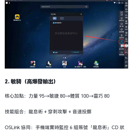
2. 敏騎（高爆發輸出）
核心加點：力量 95→敏捷 80→體質 100→靈巧 80
技能組合：龍息術 + 穿刺攻擊 + 音速投擲
OSLink 協同：手機端實時監控 6 組賬號「龍息術」CD 狀