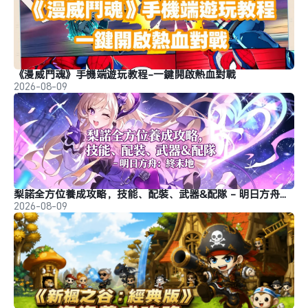
《漫威鬥魂》手機端遊玩教程-一鍵開啟熱血對戰
2026-08-09
梨諾全方位養成攻略，技能、配裝、武器&配隊 - 明日方舟：終末地
2026-08-09