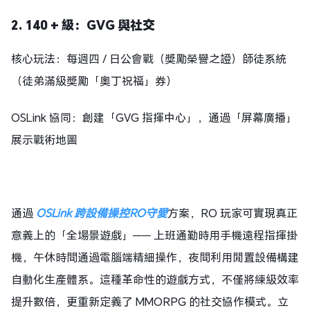
2. 140 + 級：GVG 與社交
核心玩法：每週四 / 日公會戰（獎勵榮譽之證）師徒系統
（徒弟滿級獎勵「奧丁祝福」券）
OSLink 協同：創建「GVG 指揮中心」，通過「屏幕廣播」
展示戰術地圖
通過
OSLink 跨設備操控RO守愛
方案，RO 玩家可實現真正
意義上的「全場景遊戲」—— 上班通勤時用手機遠程指揮掛
機，午休時間通過電腦端精細操作，夜間利用閒置設備構建
自動化生產體系。這種革命性的遊戲方式，不僅將練級效率
提升數倍，更重新定義了 MMORPG 的社交協作模式。立