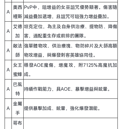
奧西
PvP中，阻增益的女巫詛咒優勢顯著。傷害隨
A
裡斯
減益疊加遞增，且詛咒可阻強力增益疊加。
艾德
坦克定位，為主及自身供治療、提物防、降傷
A
加
害，適配重生存或前排的團隊。
敵法
強單體物攻、供治療塊、物防碎片及大師高額
A
師
物攻增益，與爆發刺客英雄協同佳。
女王
穩發AOE魔傷，增魔攻，附7125%高魔抗加
A
蜜蜂
成。
巴風
A
持續作戰能力，具AOE、暴擊增益與眩暈。
特
金屬
A
提供暴擊加成、眩暈，強化爆發潛能。
手
哥布