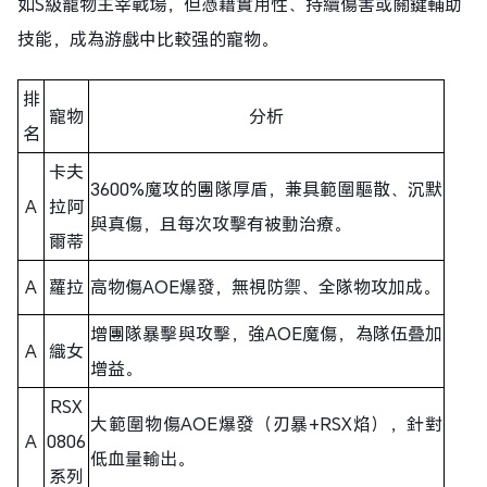
如S級寵物主宰戰場，但憑藉實用性、持續傷害或關鍵輔助
技能，成為游戲中比較强的寵物。
排
寵物
分析
名
卡夫
3600%魔攻的團隊厚盾，兼具範圍驅散、沉默
A
拉阿
與真傷，且每次攻擊有被動治療。
爾蒂
A
蘿拉
高物傷AOE爆發，無視防禦、全隊物攻加成。
增團隊暴擊與攻擊，強AOE魔傷，為隊伍叠加
A
織女
增益。
RSX
大範圍物傷AOE爆發（刃暴+RSX焰），針對
A
0806
低血量輸出。
系列