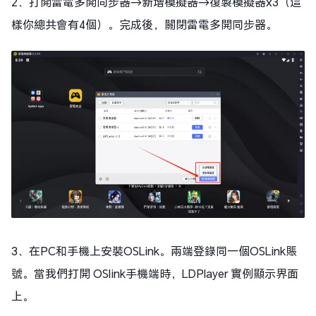
2、打開雷電多開同步器→新增模擬器→復製模擬器x3（這
樣你總共會有4個）。完成後，關閉雷電多開同步器。
3、在PC和手機上安裝OSLink。兩端登錄同一個OSLink賬
號。當我們打開 OSlink手機端時，LDPlayer 實例顯示界面
上。