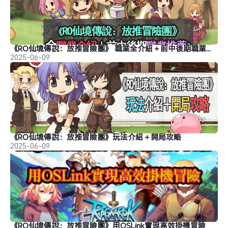
《RO仙境傳說：放推冒險團》 職業全介紹＋前中後期職業推薦＋夥伴搭配攻略
2025-06-09
《RO仙境傳說：放推冒險團》玩法介紹＋開局攻略
2025-06-09
《RO仙境傳說：放推冒險團》用OSLink實現高效掛機冒險