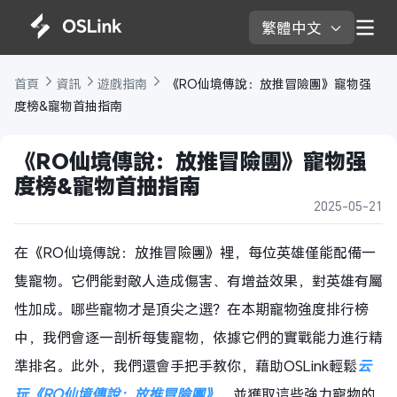
繁體中文 
首頁 
資訊 
遊戲指南 
 《RO仙境傳說：放推冒險團》寵物强
度榜&寵物首抽指南
《RO仙境傳說：放推冒險團》寵物强
度榜&寵物首抽指南
2025-05-21
在《RO仙境傳說：放推冒險團》裡，每位英雄僅能配備一
隻寵物。它們能對敵人造成傷害、有增益效果，對英雄有屬
性加成。哪些寵物才是頂尖之選？在本期寵物強度排行榜
中，我們會逐一剖析每隻寵物，依據它們的實戰能力進行精
準排名。此外，我們還會手把手教你，藉助OSLink輕鬆
云
玩《RO仙境傳說：放推冒險團》
，並獲取這些強力寵物的