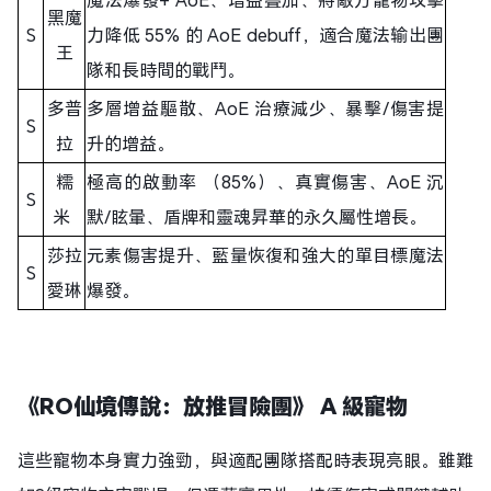
黑魔
S
力降低 55% 的 AoE debuff，適合魔法输出團
王
隊和長時間的戰鬥。
多普
多層增益驅散、AoE 治療減少、暴擊/傷害提
S
拉
升的增益。
糯
極高的啟動率 （85%）、真實傷害、AoE 沉
S
米
默/眩暈、盾牌和靈魂昇華的永久屬性增長。
莎拉
元素傷害提升、藍量恢復和強大的單目標魔法
S
愛琳
爆發。
《RO仙境傳說：放推冒險團》 A 級寵物
這些寵物本身實力強勁，與適配團隊搭配時表現亮眼。雖難