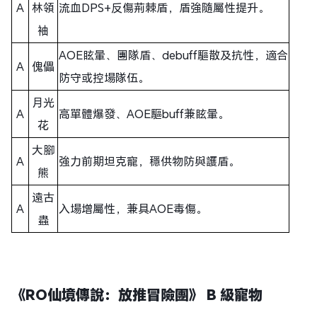
A
林領
流血DPS+反傷荊棘盾，盾強隨屬性提升。
袖
AOE眩暈、團隊盾、debuff驅散及抗性，適合
A
傀儡
防守或控場隊伍。
月光
A
高單體爆發、AOE驅buff兼眩暈。
花
大腳
A
強力前期坦克寵，穩供物防與護盾。
熊
遠古
A
入場增屬性，兼具AOE毒傷。
蟲
《RO仙境傳說：放推冒險團》 B 級寵物