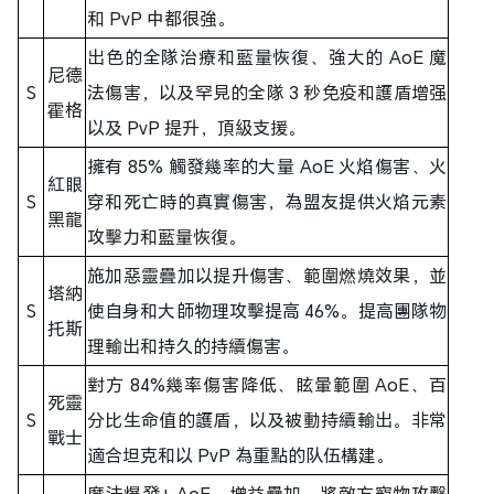
和 PvP 中都很強。
出色的全隊治療和藍量恢復、強大的 AoE 魔
尼德
S
法傷害，以及罕見的全隊 3 秒免疫和護盾增强
霍格
以及 PvP 提升，頂級支援。
擁有 85% 觸發幾率的大量 AoE 火焰傷害、火
紅眼
S
穿和死亡時的真實傷害，為盟友提供火焰元素
黑龍
攻擊力和藍量恢復。
施加惡靈疊加以提升傷害、範圍燃燒效果，並
塔納
S
使自身和大師物理攻擊提高 46%。提高團隊物
托斯
理輸出和持久的持續傷害。
對方 84%幾率傷害降低、眩暈範圍 AoE、百
死靈
S
分比生命值的護盾，以及被動持續輸出。非常
戰士
適合坦克和以 PvP 為重點的队伍構建。
魔法爆發+ AoE、增益疊加、將敵方寵物攻擊