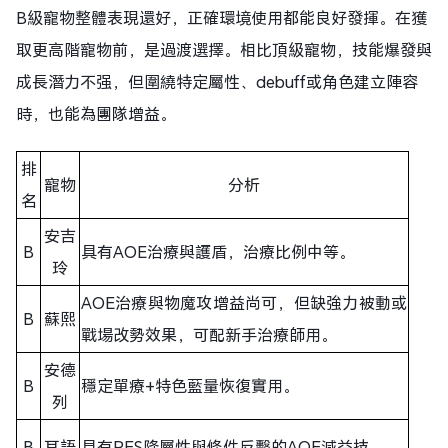
B級寵物整體表現還好，正確環境使用都能良好發揮。在獲
取更高階寵物前，是過渡選擇。相比頂級寵物，技能爆發與
成長潛力不强，但圍繞特定屬性、debuff或角色建立陣容
時，也能為團隊增益。
排
寵物
分析
名
安吉
B
具有AOE治療與護盾，治療比例中等。
玲
AOE治療與物魔攻增益尚可，但缺強力被動或
B
蘇熙
戰場改勢效果，可配新手治療師用。
安德
B
穩定單療+特色藍量恢復實用。
列
B
耳語
具有RES降屬性與條件反擊的AOE減益技。