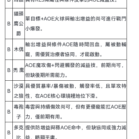
貓頭
單目標+AOE火球與輸出增益的尚可進行戰鬥
B
鷹公
小爆發。
爵
輸出增益與條件AOE隨時間回血，屬被動輔
B
木偶
寵，需優質治療者協同，才能啟動。
AOE魔攻傷+閃避觸發的減益技，前期尚可，
B
禿 鷹
但缺後期所需能力。
沙漠
具優質暴率/暴傷被動，觸發率低，且單攻特
B
之狼
性，在AOE核心環境裡地位下滑。
毒孢
毒雲與持續傷效尚可，但有更優寵能扛AOE壓
B
子
力，僅前期有用。
多克
提供防增益與穩AOE命中，但缺協同或強力減
B
比
益，略顯平庸。