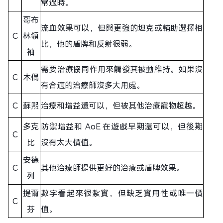
常過時。
哥布
流血效果可以，但與更強的坦克或輔助選擇相
C
林領
比，他的盾牌和反射很弱。
袖
需要治療協同作用來觸發其被動維持。如果沒
C
木偶
有合適的治療師沒多大用處。
C
蘇熙
治療和增益還可以，但被其他治療寵物超越。
多克
防禦增益和 AoE 在遊戲早期還可以，但後期
C
比
沒有太大價值。
安德
C
其他治療師提供更好的治療或盾牌效果。
列
提爾
數字看起來很紮實，但缺乏實用性或唯一價
C
芬
值。