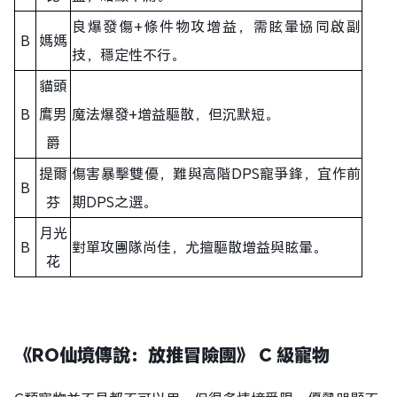
良爆發傷+條件物攻增益，需眩暈協同啟副
B
媽媽
技，穩定性不行。
貓頭
B
鷹男
魔法爆發+增益驅散，但沉默短。
爵
提爾
傷害暴擊雙優，難與高階DPS寵爭鋒，宜作前
B
芬
期DPS之選。
月光
B
對單攻團隊尚佳，尤擅驅散增益與眩暈。
花
《RO仙境傳說：放推冒險團》 C 級寵物