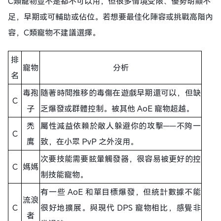
C類寵物並不是都不可以用，但很多情境受限、優勢明顯不
足，早期或可輔助或佔位。若想要最佳化陣容或挑戰高階內
容，C類寵物不建議選擇。
排
寵物
分析
名
毒孢
隨著時間推移的毒傷在遊戲早期還可以，但缺
C
子
乏爆發或群體控制。被其他 AoE 寵物超越。
禿
屬性減益依賴於敵人躲避你的攻擊——不夠一
C
鷹
致，在小眾 PvP 之外沒用。
次要技能需要眩暈觸發器，很容易被更好的控
C
媽媽
制技能寵物。
有一些 AoE 和單目標爆發，但統計數據不能
流浪
C
很好地擴展。與現代 DPS 寵物相比，感覺非
者