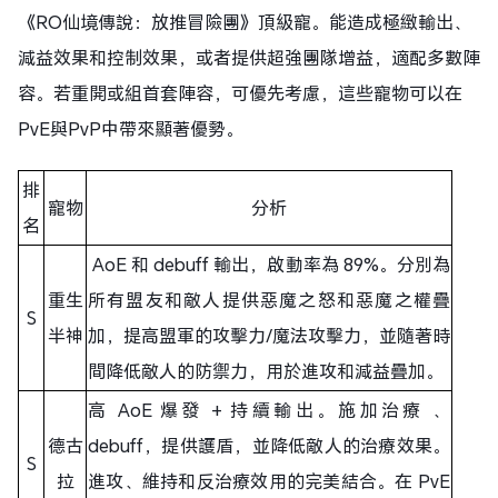
《RO仙境傳說：放推冒險團》頂級寵。能造成極緻輸出、
減益效果和控制效果，或者提供超強團隊增益，適配多數陣
容。若重開或組首套陣容，可優先考慮，這些寵物可以在
PvE與PvP中帶來顯著優勢。
排
寵物
分析
名
AoE 和 debuff 輸出，啟動率為 89%。分別為
重生
所有盟友和敵人提供惡魔之怒和惡魔之權疊
S
半神
加，提高盟軍的攻擊力/魔法攻擊力，並隨著時
間降低敵人的防禦力，用於進攻和減益疊加。
高 AoE 爆發 + 持續輸出。施加治療 、
德古
debuff，提供護盾，並降低敵人的治療效果。
S
拉
進攻、維持和反治療效用的完美結合。在 PvE