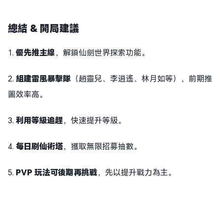
總結 & 開局建議
1.
優先推主線
，解鎖仙劍世界探索功能。
2.
組建雷風暴擊隊
（趙靈兒、李逍遙、林月如等），前期推
圖效率高。
3.
利用等級追趕
，快速提升等級。
4.
每日刷仙術塔
，獲取無限招募抽數。
5.
PVP 玩法可後期再挑戰
，先以提升戰力為主。