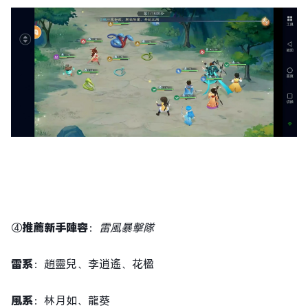
④
推薦新手陣容
：
雷風暴擊隊
雷系
：趙靈兒、李逍遙、花楹
風系
：林月如、龍葵