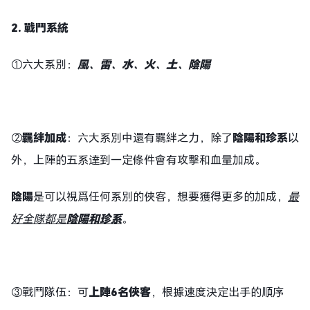
2. 戰鬥系統
①六大系別：
風、雷、水、火、土、陰陽
②
羈絆加成
：六大系別中還有羈絆之力，除了
陰陽和珍系
以
外，上陣的五系達到一定條件會有攻擊和血量加成。
陰陽
是可以視爲任何系別的俠客，想要獲得更多的加成，
最
好全隊都是
陰陽和珍系
。
③戰鬥隊伍：可
上陣6名俠客
，根據速度決定出手的順序