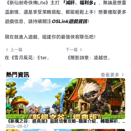
《新仙劍奇俠傳Lite》主打
「減肝、福利多」
，無論是想重
溫劇情，還是享受策略搭配，都能輕鬆上手！想要獲取更多
遊戲信息，請持續關注
OSLink遊戲資訊
！
現在就進入遊戲，組建你的最強俠客隊伍吧！
 上一篇
下一篇 
在《雪月風花：Eternal Blade》高效掛機練等？OSLink遠端！
《闇影詩章：凌越世界》玩法介紹和開局攻略
熱門資訊
查看更多 
《新楓之谷：經典版》盜賊培養攻略-職業介紹、轉職解析、玩法推薦
2026-08-07