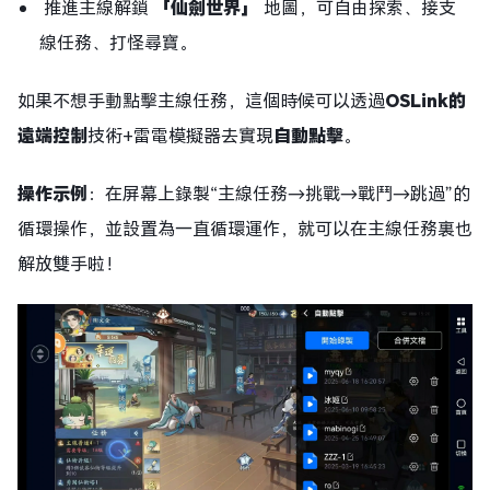
推進主線解鎖
「仙劍世界」
地圖，可自由探索、接支
線任務、打怪尋寶。
如果不想手動點擊主線任務，這個時候可以透過
OSLink的
遠端控制
技術+雷電模擬器去實現
自動點擊
。
操作示例
：在屏幕上錄製“主線任務→挑戰→戰鬥→跳過”的
循環操作，並設置為一直循環運作，就可以在主線任務裏也
解放雙手啦！