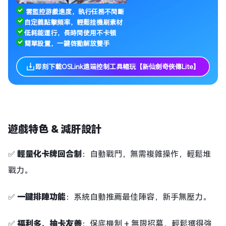
雲監控游戲進度，執行任務不間斷
自定義點擊頻率，輕鬆挂機刷素材
低耗能運行，長時間使用不卡頓
簡單設置，一鍵啓動解放雙手
即刻下載OSLink遠端控制工具暢玩【新仙劍奇俠傳Lite】
遊戲特色 & 減肝設計
✅
輕量化卡牌回合制
：自動戰鬥，無需複雜操作，輕鬆堆
戰力。
✅
一鍵排陣功能
：系統自動推薦最佳陣容，新手無壓力。
✅
福利多、抽卡友善
：保底機制 + 無限招募，輕鬆獲得強