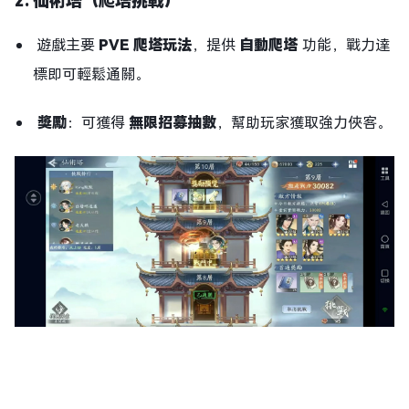
2. 仙術塔（爬塔挑戰）
遊戲主要
PVE 爬塔玩法
，提供
自動爬塔
功能，戰力達
標即可輕鬆通關。
獎勵
：可獲得
無限招募抽數
，幫助玩家獲取強力俠客。