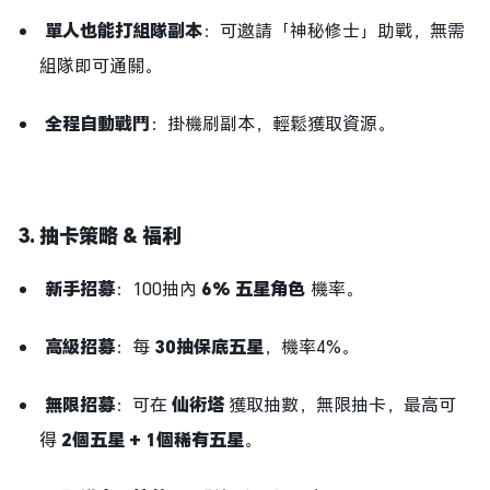
單人也能打組隊副本
：可邀請「神秘修士」助戰，無需
組隊即可通關。
全程自動戰鬥
：掛機刷副本，輕鬆獲取資源。
3. 抽卡策略 & 福利
新手招募
：100抽內
6% 五星角色
機率。
高級招募
：每
30抽保底五星
，機率4%。
無限招募
：可在
仙術塔
獲取抽數，無限抽卡，最高可
得
2個五星 + 1個稀有五星
。