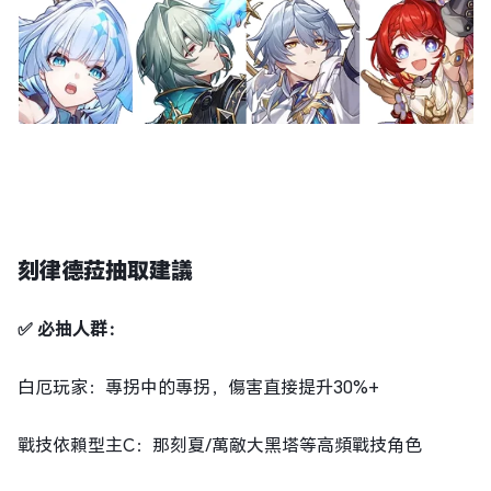
刻律德菈抽取建議
✅ 必抽人群：
白厄玩家：專拐中的專拐，傷害直接提升30%+
戰技依賴型主C：那刻夏/萬敵大黑塔等高頻戰技角色