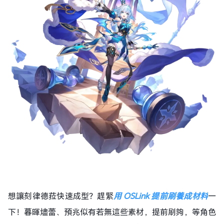
想讓刻律德菈快速成型？趕緊
用 OSLink
提前刷養成材料
一
下！暮暉燼蕾、預兆似有若無這些素材，提前刷夠，等角色