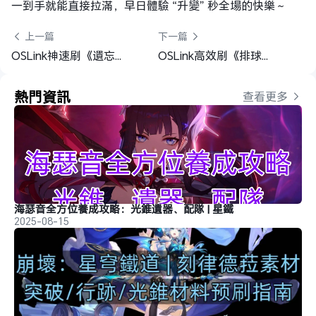
一到手就能直接拉滿，早日體驗 “升變” 秒全場的快樂～
 上一篇
下一篇 
OSLink神速刷《遺忘之劍》首抽！輕鬆組建傳說冒險團
OSLink高效刷《排球少年!!FLY HIGH》首抽，快速組建最強排球隊
熱門資訊
查看更多 
海瑟音全方位養成攻略：光錐遺器、配隊 | 星鐵
2025-08-15