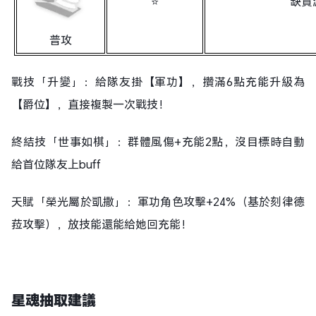
⭐
缺資
普攻
戰技「升變」：給隊友掛【軍功】，攢滿6點充能升級為
【爵位】，直接複製一次戰技！
終結技「世事如棋」：群體風傷+充能2點，沒目標時自動
給首位隊友上buff
天賦「榮光屬於凱撒」：軍功角色攻擊+24%（基於刻律德
菈攻擊），放技能還能給她回充能！
星魂抽取建議