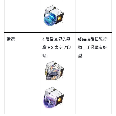
備選
4 晨昏交界的翔
終結技後插隊行
鷹 + 2 太空封印
動，手殘黨友好
站
型