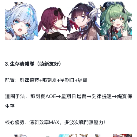
3. 生存清雜隊（萌新友好）
配置：刻律德菈+那刻夏+星期日+緹寶
迴圈手法：那刻夏AOE→星期日增傷→刻律提速→緹寶保
生存
核心優勢：清雜效率MAX，多波次戰鬥無壓力！