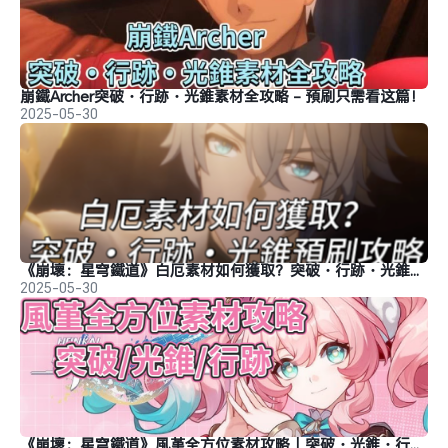
崩鐵Archer突破・行跡・光錐素材全攻略 - 預刷只需看这篇！
2025-05-30
《崩壞：星穹鐵道》白厄素材如何獲取？突破・行跡・光錐預刷攻略
2025-05-30
《崩壞：星穹鐵道》風堇全方位素材攻略｜突破・光錐・行跡一網打盡