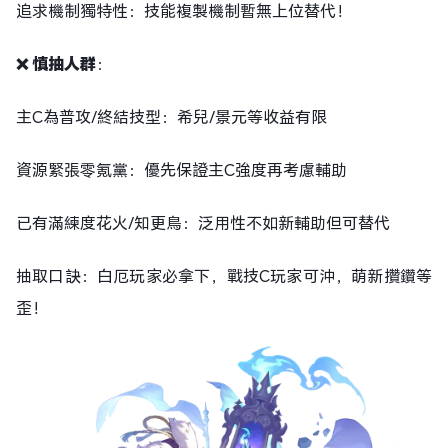
追求機制獨特性：技能複製機制暫無上位替代！
❌ 慎抽人群
：
主C為普攻/終結技型：希兒/景元等收益有限
資源緊張零氪黨：優先保證主C強度再考慮輔助
已有滿練度花火/知更鳥：泛用性不如新輔助但可替代
抽取口訣：白厄玩家必拿下，戰技C玩家可沖，萌新攢鑽等
歪！