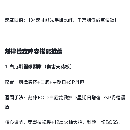
速度閾值：134速才能先手掛buff，千萬別低於這個數！
刻律德菈陣容搭配推薦
1. 白厄戰艦爆發隊（傷害天花板）
配置：刻律德菈+白厄+星期日+SP丹恒
迴圈手法：刻律EQ→白厄雙戰技→星期日增傷→SP丹恒護
盾
核心優勢：雙戰技複製+12層火種大招，秒殺一切BOSS！