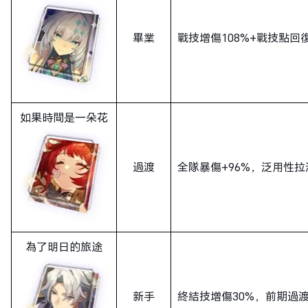
畢業
戰技增傷108%+戰技點回
如果時間是一朵花
過渡
全隊暴傷+96%，泛用性拉
為了明日的旅途
新手
終結技增傷30%，前期過