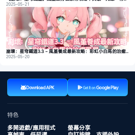
2025-05-21
崩壞：星穹鐵道3.3 - 風堇養成最新攻略：彩虹小白馬的治癒風暴
2025-05-20
Download APK
Google Play
Get It on
特色
多開遊戲/應用程式
螢幕分享
高幀率、低延遲
自訂按鍵、支援外設