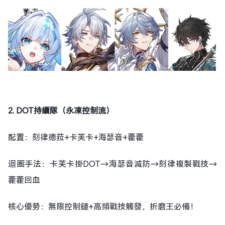
2. DOT持續隊（永凍控制流）
配置：刻律德菈+卡芙卡+海瑟音+藿藿
迴圈手法：卡芙卡掛DOT→海瑟音減防→刻律複製戰技→
藿藿回血
核心優勢：無限控制鏈+高頻戰技觸發，折磨王必備！