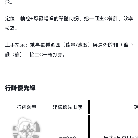
飛。
定位：軸控+爆發增幅的單體向拐，把一個主C養胖，效率
拉滿。
上手提示：她喜歡穩迴圈（能量/速度）與清晰的軸（誰→
誰→誰），抬主C一輪打穿。
行跡優先級
行跡類型
建議優先順序
⭐⭐⭐⭐⭐
開大=開窗口=