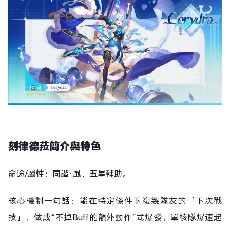
刻律德菈
簡介
與
特色
命途/屬性：同諧·風，五星輔助。
核心機制一句話：能在特定條件下複製隊友的「下次戰
技」，做成“不掉Buff的額外動作”式爆發，單核隊爆速起