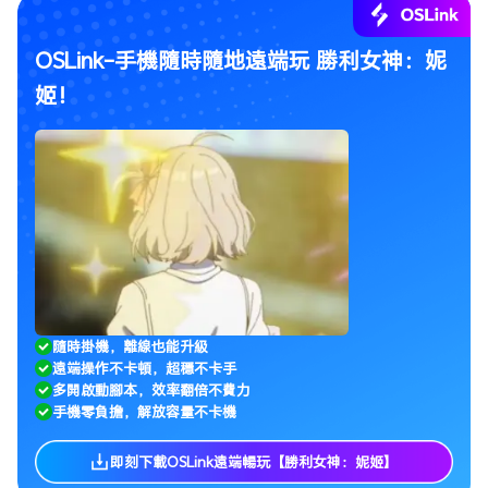
OSLink-手機隨時隨地遠端玩 勝利女神：妮
姬！
隨時掛機，離線也能升級
遠端操作不卡頓，超穩不卡手
多開啟動腳本，效率翻倍不費力
手機零負擔，解放容量不卡機
即刻下載OSLink遠端暢玩【勝利女神：妮姬】