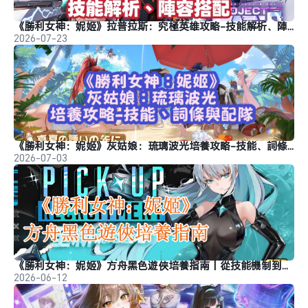
《勝利女神：妮姬》拉普拉斯：究極英雄攻略-技能解析、陣容搭配
2026-07-23
《勝利女神：妮姬》灰姑娘：琉璃波光培養攻略-技能、詞條與配隊
2026-07-03
《勝利女神：妮姬》方舟黑色遊俠培養指南丨從技能機制到畢業配隊
2026-06-12