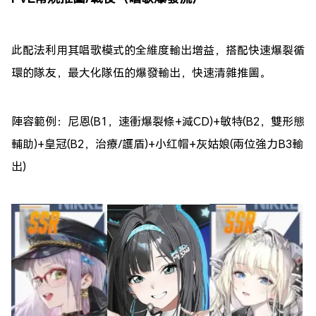
此配法利用其唱歌模式的全維度輸出增益，搭配快速爆裂循
環的隊友，最大化隊伍的爆發輸出，快速清雜推圖。
陣容範例：尼恩(B1，速衝爆裂條+減CD)+敏特(B2，雙形態
輔助)+皇冠(B2，治療/護盾)+小红帽+灰姑娘(兩位強力B3輸
出)