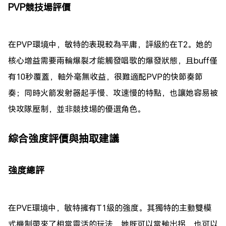
PVP競技場評價
在PVP環境中，敏特的表現較為平庸，評級約在T2。她的
核心增益需要兩輪爆裂才能觸發唱歌的爆發狀態，且buff僅
有10秒覆蓋，軸外毫無收益，很難適配PVP的快節奏節
奏；同時火箭发射器起手慢、攻速慢的特點，也讓她容易被
快攻隊壓制，並非競技場的優選角色。
綜合強度評價與抽取建議
強度總評
在PVE環境中，敏特擁有T1級的強度。其獨特的主動雙模
式機制帶來了相當靈活的玩法，她既可以當輸出拐，也可以