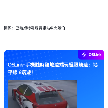
圖源：巴哈姆特電玩資訊站@火雞伯
OSLink-手機隨時隨地遠端玩極限競速：地
平線 6端遊！