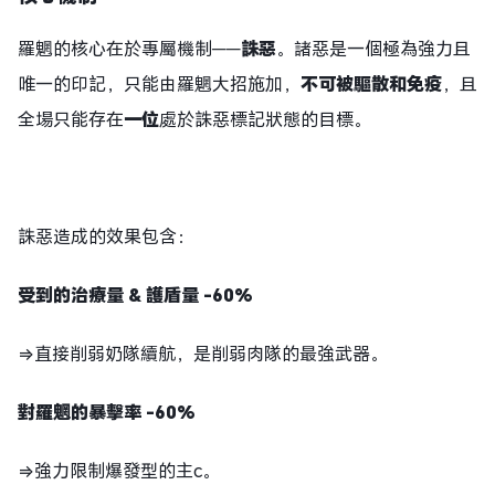
羅魍的核心在於專屬機制——
誅惡
。諸惡是一個極為強力且
唯一的印記，只能由羅魍大招施加，
不可被驅散和免疫
，且
全場只能存在
一位
處於誅惡標記狀態的目標。
誅惡造成的效果包含：
受到的治療量 & 護盾量 -60%
⇒直接削弱奶隊續航，是削弱肉隊的最強武器。
對羅魍的暴擊率 -60%
⇒強力限制爆發型的主c。