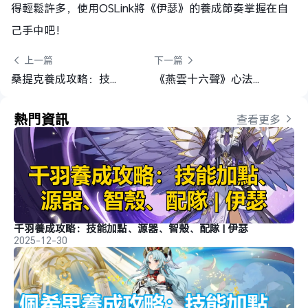
得輕鬆許多，使用OSLink將《伊瑟》的養成節奏掌握在自
己手中吧！
 上一篇
下一篇 
桑提克養成攻略：技能加點、源器、智殼、配隊 | 伊瑟
《燕雲十六聲》心法全解： 獲取方式、流派必留心法及分解建議
熱門資訊
查看更多 
千羽養成攻略：技能加點、源器、智殼、配隊 | 伊瑟
2025-12-30