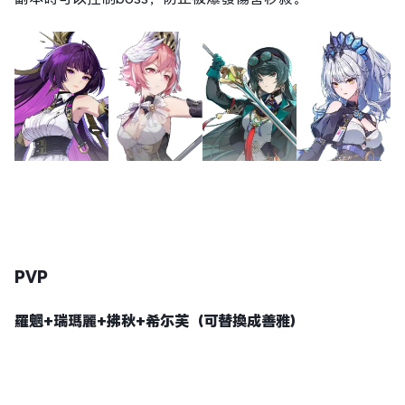
PVP
羅魍+
瑞瑪麗
+拂秋+希尓芙（可替換成善雅）