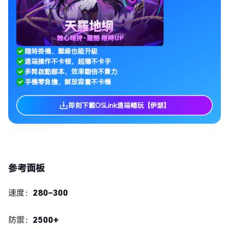
隨時掛機，離線也能升級
遠端操作不卡頓，超穩不卡手
多開啟動腳本，效率翻倍不費力
手機零負擔，解放容量不卡機
即刻下載OSLink遠端暢玩【伊瑟】
參考面板
速度：
280–300
防禦：
2500+