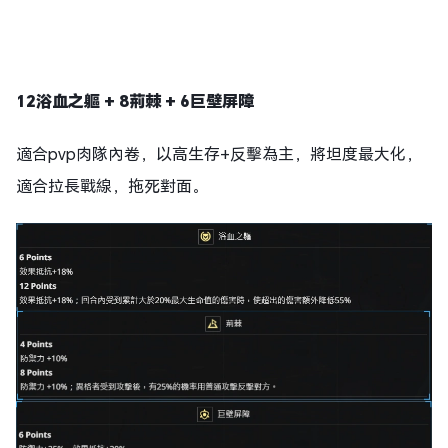
12浴血
之軀
+ 8荊棘 + 6巨壁
屏障
適合pvp肉隊內卷，以高生存+反擊為主，將坦度最大化，
適合拉長戰線，拖死對面。