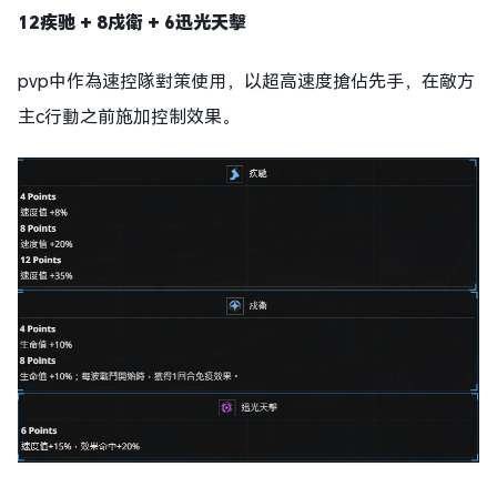
12疾驰 + 8戍衛 + 6迅光天
擊
pvp中作為速控隊對策使用，以超高速度搶佔先手，在敵方
主c行動之前施加控制效果。