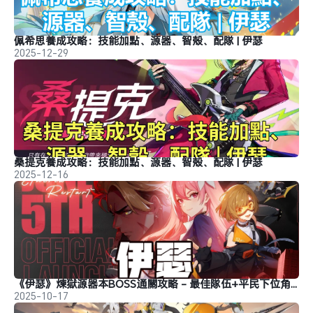
佩希思養成攻略：技能加點、源器、智殼、配隊 | 伊瑟
2025-12-29
桑提克養成攻略：技能加點、源器、智殼、配隊 | 伊瑟
2025-12-16
《伊瑟》煉獄源器本BOSS通關攻略 - 最佳隊伍+平民下位角色推薦
2025-10-17