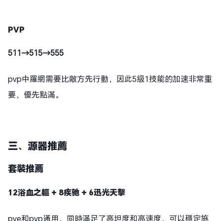
PVP
511→515→555
pvp中羅網需要比敵方先行動，因此5級1技能的加速非常重
要，優先點滿。
三、源器推薦
套裝推薦
12浴血
之軀
+ 8疾驰 + 6迅光天
擊
pve和pvp通用，同時滿足了高坦度和高速度，可以穩定施