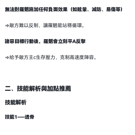
無法對羅魍施加任何負面效果（如眩暈、減防、易傷等）
⇒敵方難以反制，讓羅魍能站穩循環。
諸惡目標行動後，羅魍會立刻平A反擊
⇒給予敵方主c生存壓力，克制高速度陣容。
二、技能解析與加點推薦
技能解析
技能1——透骨