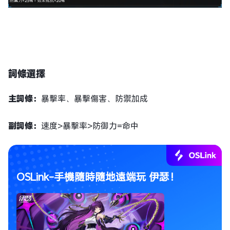
詞條選擇
主詞條：
暴擊率、暴擊傷害、防禦加成
副詞條：
速度>暴擊率>防御力=命中
OSLink-手機隨時隨地遠端玩 伊瑟！