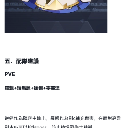
五、配隊建議
PVE
羅魍+
瑞瑪麗
+逆翎+寧芙涅
逆翎作為陣容主輸出，羅魍作為副c補充傷害，在面對高難
副本時可以控制boss，防止被爆發傷害秒殺。