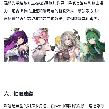
羅魍先手給敵方主c或奶媽施加誅惡，降低其治療和輸出能
力，配合拂秋的加速和瑞瑪麗的斬殺效果，擊殺敵方主c，
再憑藉我方的高坦度和高回復效果，逐個擊殺其他角色。
六、抽取建議
羅魍是典型的對策卡角色，在pvp中面對核爆隊、速控隊有