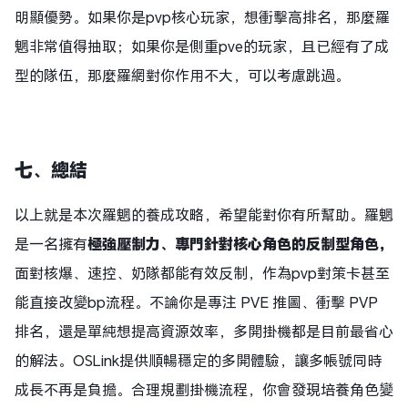
明顯優勢。如果你是pvp核心玩家，想衝擊高排名，那麼羅
魍非常值得抽取；如果你是側重pve的玩家，且已經有了成
型的隊伍，那麼羅網對你作用不大，可以考慮跳過。
七、總結
以上就是本次羅魍的養成攻略，希望能對你有所幫助。羅魍
是一名擁有
極強壓制力
、
專門針對核心角色的反制型
角色，
面對核爆、速控、奶隊都能有效反制，作為pvp對策卡甚至
能直接改變bp流程。不論你是專注 PVE 推圖、衝擊 PVP
排名，還是單純想提高資源效率，多開掛機都是目前最省心
的解法。OSLink提供順暢穩定的多開體驗，讓多帳號同時
成長不再是負擔。合理規劃掛機流程，你會發現培養角色變