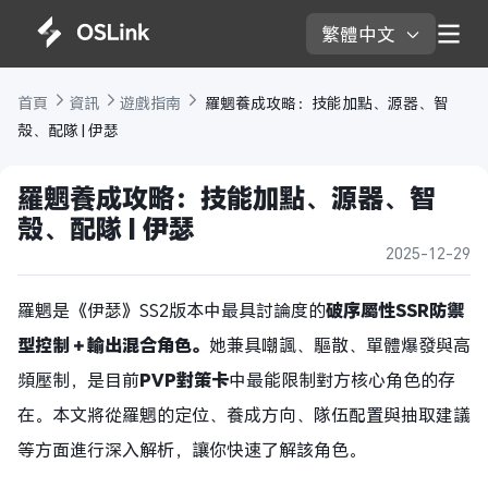
繁體中文 
首頁 
資訊 
遊戲指南 
 羅魍養成攻略：技能加點、源器、智
殼、配隊 | 伊瑟
羅魍養成攻略：技能加點、源器、智
殼、配隊 | 伊瑟
2025-12-29
羅魍是《伊瑟》SS2版本中最具討論度的
破序
屬性
SSR防禦
型控制＋輸出混合角色
。
她兼具嘲諷、驅散、單體爆發與高
頻壓制，是目前
PVP對策卡
中最能限制對方核心角色的存
在。本文將從羅魍的定位、養成方向、隊伍配置與抽取建議
等方面進行深入解析，讓你快速了解該角色。