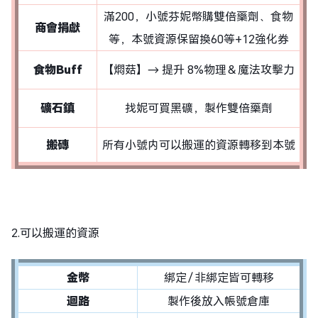
滿200，小號芬妮幣購雙倍藥劑、食物
商會捐獻
等，本號資源保留換60等+12強化券
食物Buff
【燜菇】→ 提升 8%物理＆魔法攻擊力
礦石鎮
找妮可買黑礦，製作雙倍藥劑
搬磚
所有小號内可以搬運的資源轉移到本號
2.可以搬運的資源
金幣
綁定／非綁定皆可轉移
迴路
製作後放入帳號倉庫