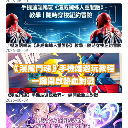
2025-05-30
手機遠端暢玩《漫威蜘蛛人重製版》教學｜隨時穿梭紐約冒險
2026-08-09
《漫威鬥魂》手機端遊玩教程-一鍵開啟熱血對戰
2026-08-09