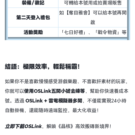
裝備／徽記
可轉給本號用或拍賣場販售
如【奪目雅會】可以給本號再開
第二天登入禮包
啟
活動獎勵
「七日好禮」、「戰令物資」等
結語：極限效率，輕鬆稱霸！
如果你不是喜歡慢慢感受游戲樂趣、不喜歡肝素材的玩家，
你就可以
使用
OSLink五開小號去練等
，幫助你快速養成本
號。透過
OSLink + 雷電模擬器多開
，不僅能實現24小時
自動掛機，還能隨時遠端監控，最大化收益！
立即下載OSLink
，解鎖《晶核》高效搬磚新境界！