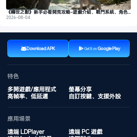
《轉世之獸》新手必看開荒攻略-遊戲介紹、戰鬥系統、角色養成
2026-08-04
Download APK
Google Play
Get It on
特色
多開遊戲/應用程式
螢幕分享
高幀率、低延遲
自訂按鍵、支援外設
應用場景
遠端 LDPlayer
遠端 PC 遊戲