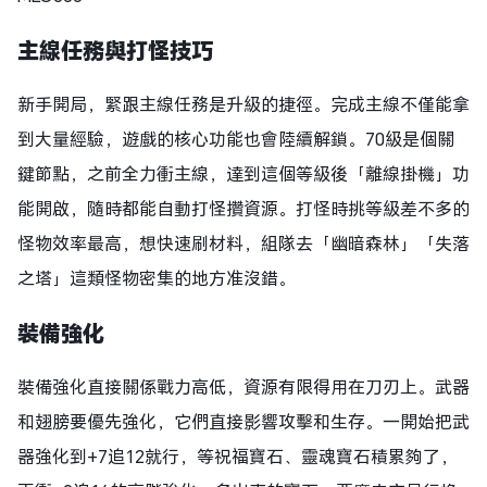
主線任務與打怪技巧
新手開局，緊跟主線任務是升級的捷徑。完成主線不僅能拿
到大量經驗，遊戲的核心功能也會陸續解鎖。70級是個關
鍵節點，之前全力衝主線，達到這個等級後「離線掛機」功
能開啟，隨時都能自動打怪攢資源。打怪時挑等級差不多的
怪物效率最高，想快速刷材料，組隊去「幽暗森林」「失落
之塔」這類怪物密集的地方准沒錯。​
裝備強化
裝備強化直接關係戰力高低，資源有限得用在刀刃上。武器
和翅膀要優先強化，它們直接影響攻擊和生存。一開始把武
器強化到+7追12就行，等祝福寶石、靈魂寶石積累夠了，