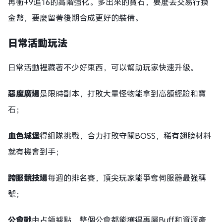
再衝+9追16的高階強化。多出來的寶石，要麼去交易行換
金幣，要麼留著後期合成更好的裝備。​
日常活動玩法
日常活動裡藏著不少好東西，可以幫助玩家快速升級。
惡魔廣場
是限時副本，打敗大量怪物能拿到高額經驗和寶
石；
血色城堡
得組隊挑戰，合力打敗守關BOSS，稀有翅膀材料
就有機會到手；
跨服競技場
每週的排名賽，頂尖玩家能爭奪伺服器最強稱
號；
公會戰
中占領據點，整個公會都能獲得專屬Buff和資源產