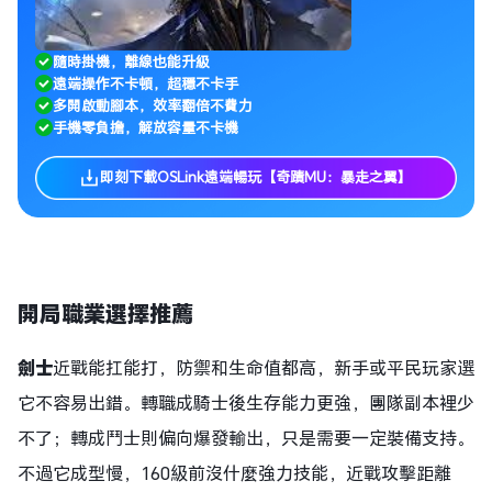
隨時掛機，離線也能升級
遠端操作不卡頓，超穩不卡手
多開啟動腳本，效率翻倍不費力
手機零負擔，解放容量不卡機
即刻下載OSLink遠端暢玩【奇蹟MU：暴走之翼】
開局職業選擇推薦
劍士
近戰能扛能打，防禦和生命值都高，新手或平民玩家選
它不容易出錯。轉職成騎士後生存能力更強，團隊副本裡少
不了；轉成鬥士則偏向爆發輸出，只是需要一定裝備支持。
不過它成型慢，160級前沒什麼強力技能，近戰攻擊距離