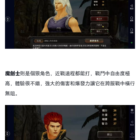
魔劍士
則是個狠角色，近戰遠程都能打，戰鬥中自由度極
高，體驗很不錯，強大的傷害和爆發力讓它在跨服戰中橫行
無阻。​