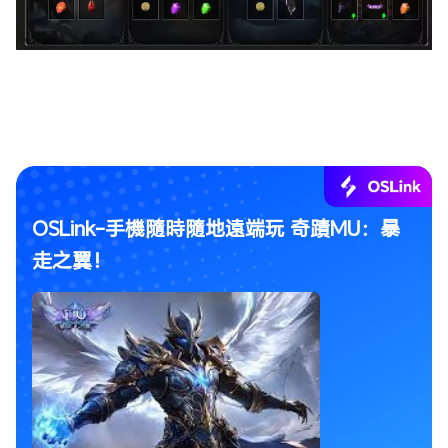
OSLink-手機隨時隨地遠端玩 奇蹟MU：暴
走之翼！