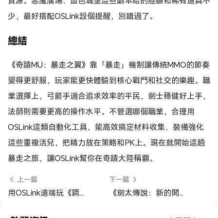
資源。惡魔廣場、血色城堡這些副本給的經驗和稀有道具不
少，最好搭配OSLink設個提醒，別錯過了。​
總結
《奇蹟MU：暴走之翼》靠「暴走」機制讓傳統MMO的節奏
變得更舒服，玩家能更快體驗到核心戰鬥和社交的樂趣。職
業選擇上，弓箭手適合追求效率的平民，劍士穩健好上手，
法師則需要更高的操作水平。不管選哪個職業，合理用
OSLink這類自動化工具，能高效搞定材料收集、裝備強化
這些重複活兒，把精力放在策略和PK上。現在就開始這趟
暴走之旅，讓OSLink幫你在奇蹟大陸稱霸。
 上一篇
下一篇 
用OSLink遠端玩《鋼嵐》：高效資源管理X多開刷首抽教學
《劍太傳說：新的開始》新手攻略 - 開局角色推薦和資源分配技巧！