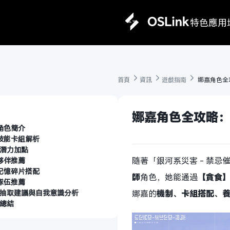
特色
應用
首頁 
資訊 
遊戲指南 
 娜嘉角色全
娜嘉角色全攻略：
角色簡介
技能卡組解析
潛力加點
隨著「銀河系災害 - 禁
夥伴推薦
記憶碎片搭配
師
角色，她能通過
【貪食
隊伍推薦
抽取建議與自我意識分析
娜嘉的
機制、卡組搭配、
總結