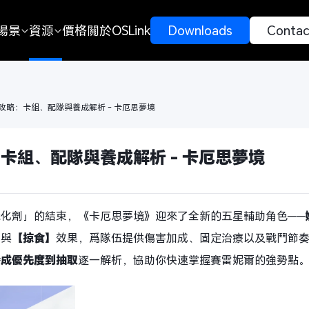
場景
資源
價格
關於OSLink
 Downloads 
 Contac
攻略：卡組、配隊與養成解析 - 卡厄思夢境
卡組、配隊與養成解析 - 卡厄思夢境
忌催化劑」的結束，《卡厄思夢境》迎來了全新的五星輔助角色——
】
與
【掠食】
效果，爲隊伍提供傷害加成、固定治療以及戰鬥節
養成優先度到抽取
逐一解析，協助你快速掌握賽雷妮爾的強勢點