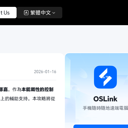
t Us 
 繁體中文 
2026-01-16
娜嘉
。作為
本能屬性的控制
奏上的輔助支持。本攻略將從
。
手機隨時隨地遠端電