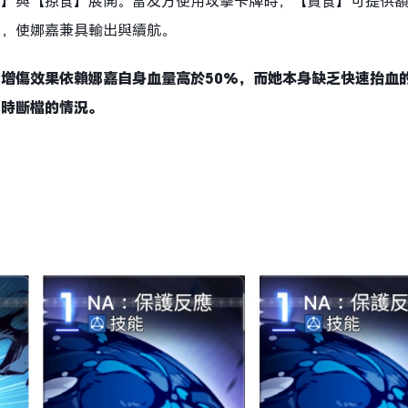
食】與【掠食】展開。當友方使用攻擊卡牌時，【貪食】可提供
果，使娜嘉兼具輸出與續航。
增傷效果依賴娜嘉自身血量高於50%，而她本身缺乏快速抬血
同時斷檔的情況。