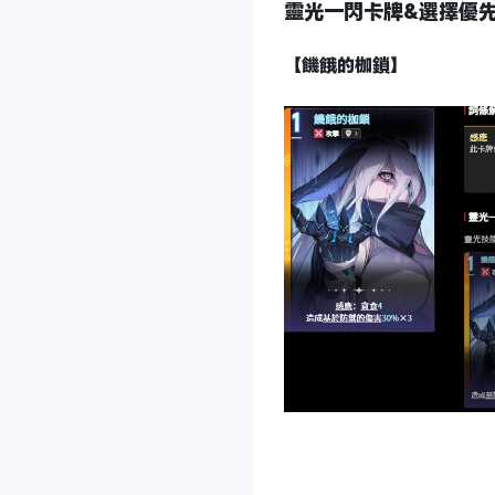
靈光一閃卡牌&選擇優
【饑餓的枷鎖】