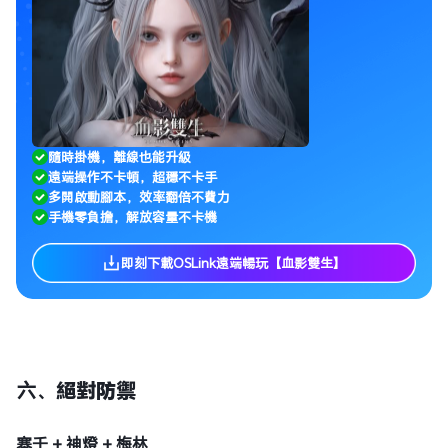
隨時掛機，離線也能升級
遠端操作不卡頓，超穩不卡手
多開啟動腳本，效率翻倍不費力
手機零負擔，解放容量不卡機
即刻下載OSLink遠端暢玩【血影雙生】
六、
絕對防禦
塞壬 + 神燈 + 梅林