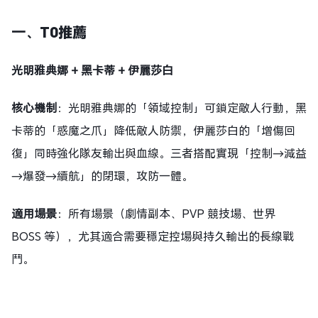
一、
T0推薦
光明雅典娜 + 黑卡蒂 + 伊麗莎白
核心機制
：光明雅典娜的「領域控制」可鎖定敵人行動，黑
卡蒂的「惑魔之爪」降低敵人防禦，伊麗莎白的「增傷回
復」同時強化隊友輸出與血線。三者搭配實現「控制→減益
→爆發→續航」的閉環，攻防一體。
適用場景
：所有場景（劇情副本、PVP 競技場、世界
BOSS 等），尤其適合需要穩定控場與持久輸出的長線戰
鬥。