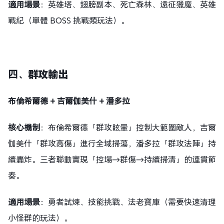
適用場景
：英雄塔、翅膀副本、死亡森林、遠征獵魔、英雄
戰紀（單體 BOSS 挑戰類玩法）。
四、
群攻輸出
布倫希爾德 + 吉爾伽美什 + 潘多拉
核心機制
：布倫希爾德「群攻眩暈」控制大範圍敵人，吉爾
伽美什「群攻高傷」進行全域掃蕩，潘多拉「群攻法陣」持
續轟炸。三者聯動實現「控場→群傷→持續掃清」的連貫節
奏。
適用場景
：勇者試煉、技能挑戰、法老寶庫（需要快速清理
小怪群的玩法）。