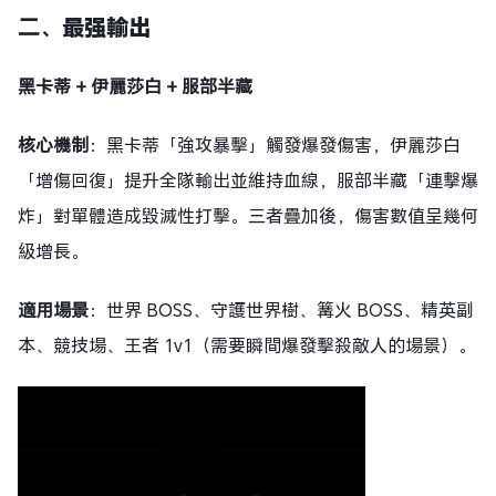
二、
最强輸出
黑卡蒂 + 伊麗莎白 + 服部半藏
核心機制
：黑卡蒂「強攻暴擊」觸發爆發傷害，伊麗莎白
「增傷回復」提升全隊輸出並維持血線，服部半藏「連撃爆
炸」對單體造成毀滅性打擊。三者疊加後，傷害數值呈幾何
級增長。
適用場景
：世界 BOSS、守護世界樹、篝火 BOSS、精英副
本、競技場、王者 1v1（需要瞬間爆發擊殺敵人的場景）。