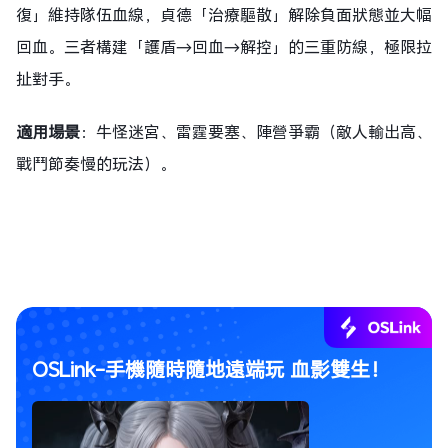
復」維持隊伍血線，貞德「治療驅散」解除負面狀態並大幅
回血。三者構建「護盾→回血→解控」的三重防線，極限拉
扯對手。
適用場景
：牛怪迷宮、雷霆要塞、陣營爭霸（敵人輸出高、
戰鬥節奏慢的玩法）。
OSLink-手機隨時隨地遠端玩 血影雙生！