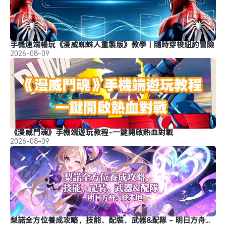
手機遠端暢玩《漫威蜘蛛人重製版》教學｜隨時穿梭紐約冒險
2026-08-09
《漫威鬥魂》手機端遊玩教程-一鍵開啟熱血對戰
2026-08-09
梨諾全方位養成攻略，技能、配裝、武器&配隊 - 明日方舟：終末地