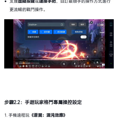
支援
虛擬按鍵
或
連接手把
，自訂最順手的操作方式進行
更流暢的戰鬥操作。
步驟
2.2：手遊玩家格鬥專屬操控設定
1. 手機遠程玩
《蒼翼：混沌效應》