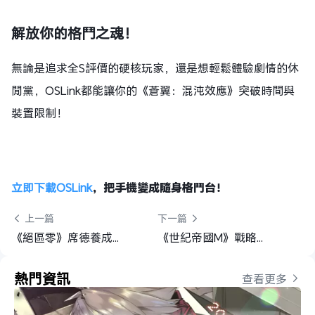
解放你的格鬥之魂！
無論是追求全S評價的硬核玩家，還是想輕鬆體驗劇情的休
閒黨，OSLink都能讓你的《蒼翼：混沌效應》突破時間與
裝置限制！
立即下載
OSLink
，把手機變成隨身格鬥台！
 上一篇
下一篇 
《絕區零》席德養成素材：突破/天賦/專屬音擎&收集方法！
《世紀帝國M》戰略升級：OSLink遠程高效多開掛機攻略
熱門資訊
查看更多 