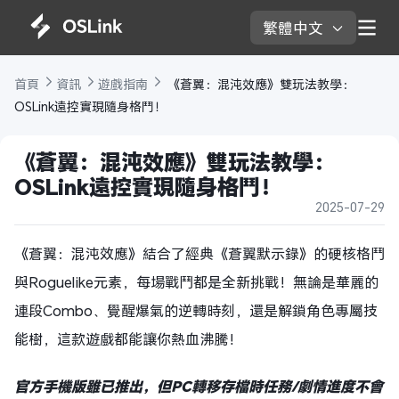
繁體中文 
首頁 
資訊 
遊戲指南 
 《蒼翼：混沌效應》雙玩法教學：
OSLink遠控實現隨身格鬥！
《蒼翼：混沌效應》雙玩法教學：
OSLink遠控實現隨身格鬥！
2025-07-29
《蒼翼：混沌效應》結合了經典《蒼翼默示錄》的硬核格鬥
與Roguelike元素，每場戰鬥都是全新挑戰！無論是華麗的
連段Combo、覺醒爆氣的逆轉時刻，還是解鎖角色專屬技
能樹，這款遊戲都能讓你熱血沸騰！
官方手機版雖已推出，但PC轉移存檔時任務/劇情進度不會