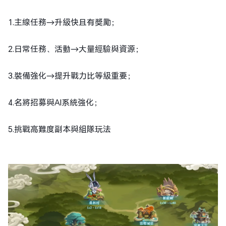
1.主線任務→升級快且有獎勵；
2.日常任務、活動→大量經驗與資源；
3.裝備強化→提升戰力比等級重要；
4.名將招募與AI系統強化；
5.挑戰高難度副本與組隊玩法