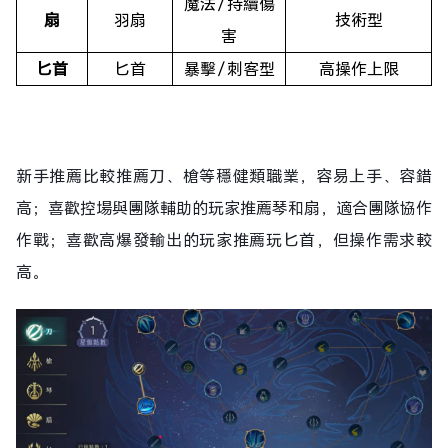
魔法／持續傷
扇
羽扇
技術型
害
匕首
匕首
暴擊／刺客型
高操作上限
新手推薦比較推薦刀、槍等穩健類職業，容易上手、容錯
高；喜歡控場與團隊輔助的玩家推薦琴和扇，適合團隊協作
作戰；喜歡高爆發輸出的玩家推薦玩匕首，但操作需求較
高。