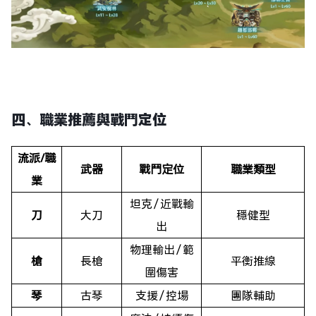
四
、職業
推薦
與戰鬥定位
流派/職
武器
戰鬥定位
職業類型
業
坦克／近戰輸
刀
大刀
穩健型
出
物理輸出／範
槍
長槍
平衡推線
圍傷害
琴
古琴
支援／控場
團隊輔助