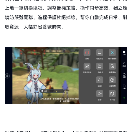
上能一鍵切換賬號、調整掛機策略，操作同步高效。獨立環
境防賬號關聯，進程保護杜絕掉線，幫你自動完成日常、刷
取資源，大幅節省養號時間。