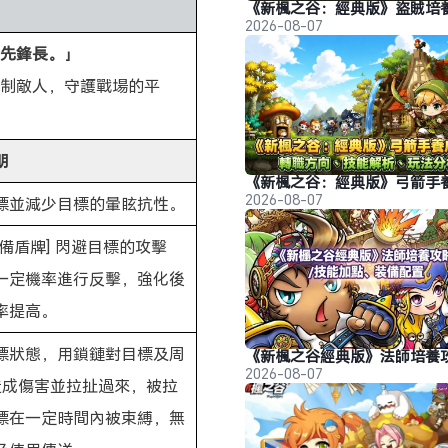
2026-08-07
先鋒長。」
制敵人，守護戰場的平
明
2026-08-07
標並減少目標的暈眩抗性。
裝備盾牌] 閃避目標的攻擊
一定機率進行反擊，強化後
率提高。
標狀態，用鎖鏈對目標及周
2026-08-07
造成傷害並拉扯過來，被拉
標在一定時間內被束縛，無