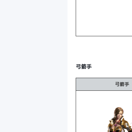
弓箭手
弓箭手