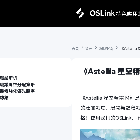
特色
應用
首頁 
資訊 
遊戲指南 
 《Astel
《Astellia 
職業解析
職業屬性分配策略
裝備強化優先順序
《
Astellia 星空精靈 M
》是S
總結
的壯闊戰場，展開無數激戰
格！使用我們的OSLink，