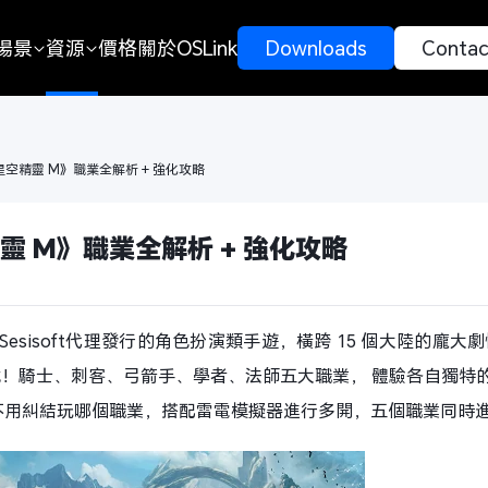
場景
資源
價格
關於OSLink
 Downloads 
 Contac
lia 星空精靈 M》職業全解析 + 強化攻略
星空精靈 M》職業全解析 + 強化攻略
esisoft
代理發行的角色扮演類
手遊，橫跨 15 個大陸的龐大
！騎士、刺客、弓箭手、學者、法師五大職業， 體驗各自獨特
不用
糾結玩哪個職業
，搭配雷電模擬器
進行多開，五個職業同時