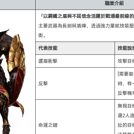
職業介紹
「以鋼鐵之盾與不屈信念活躍於戰場最前線的
主要武器為長劍與盾牌，透過強力暈眩技能壓
衡。
代表技能
技能說
護盾衝擊
攻擊目
[需要
反擊
時，有
反擊機
無視目
邊2人
命運之鏈
扯的目