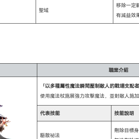
移除一定
聖域
有減益效
職業介紹
「以多種屬性魔法瞬間壓制敵人的戰場支配
使用魔法杖施展強力攻擊魔法，並對敵人施
代表技能
技能說明
刪除目標身
驅散祕法