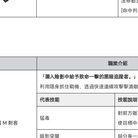
法移動
[命中判
職業介紹
「潛入陰影中給予致命一擊的黑暗追蹤者。
利用隱身抓住戰機，透過快速連續攻擊擊潰
代表技能
技能說明
對前方敵
猛毒
使目標中
暗影突襲
與分身一